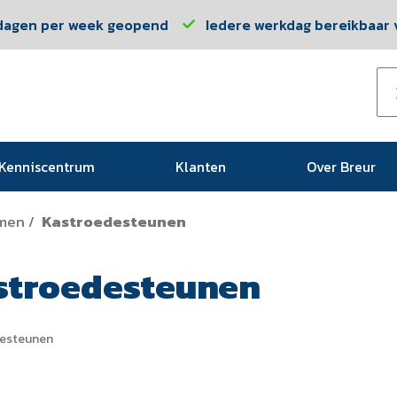
dagen per week geopend
Iedere werkdag bereikbaar v
Kenniscentrum
Klanten
Over Breur
men
Kastroedesteunen
/
stroedesteunen
esteunen