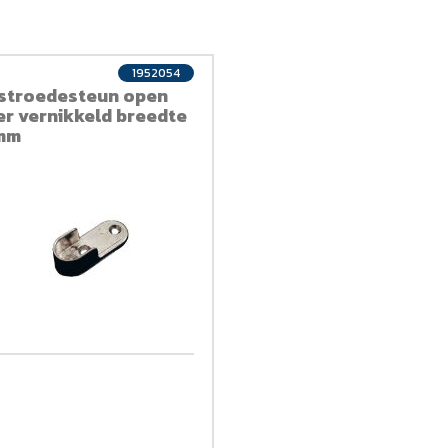
1952054
stroedesteun open
zer vernikkeld breedte
mm