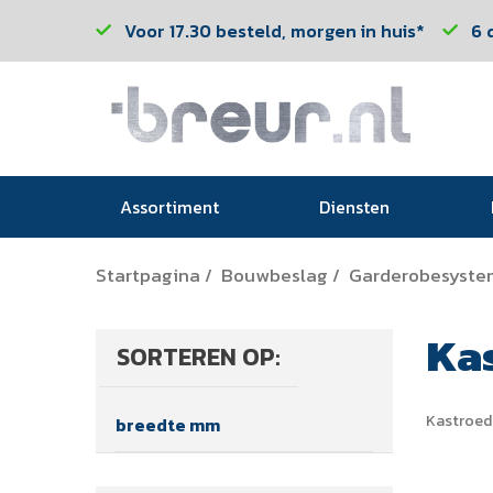
Voor 17.30 besteld, morgen in huis*
6 
Assortiment
Diensten
Startpagina
Bouwbeslag
Garderobesyste
/
/
Ka
SORTEREN OP:
Kastroed
breedte mm