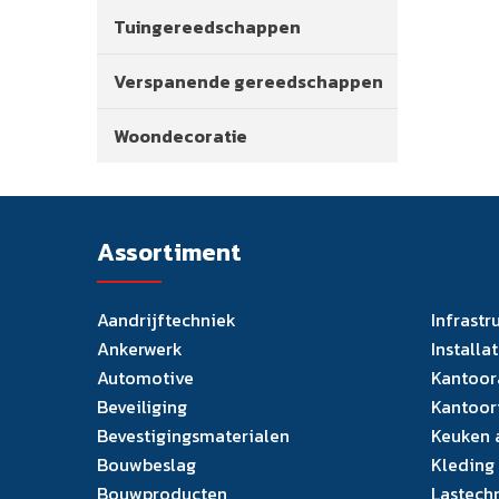
Tuingereedschappen
Verspanende gereedschappen
Woondecoratie
Assortiment
Aandrijftechniek
Infrastr
Ankerwerk
Installa
Automotive
Kantoor
Beveiliging
Kantoor
Bevestigingsmaterialen
Keuken 
Bouwbeslag
Kleding
Bouwproducten
Lastech