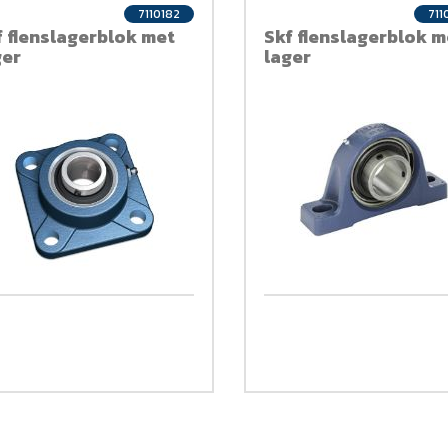
7110182
711
f flenslagerblok met
Skf flenslagerblok m
ger
lager