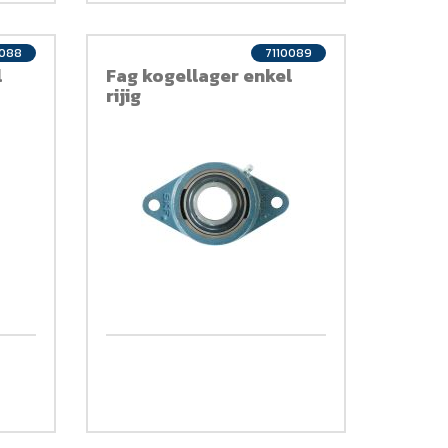
0088
7110089
l
Fag kogellager enkel
rijig