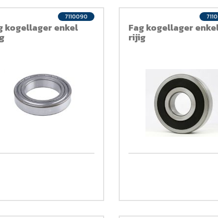
7110090
711
g kogellager enkel
Fag kogellager enke
ig
rijig