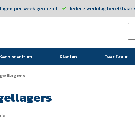
dagen per week geopend
Iedere werkdag bereikbaar v
Kenniscentrum
Klanten
Over Breur
gellagers
gellagers
ers