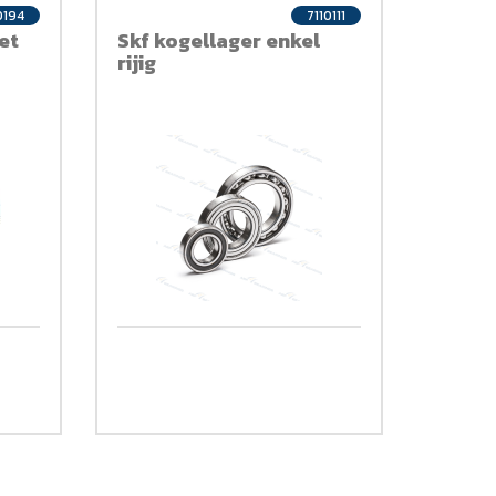
0194
7110111
et
Skf kogellager enkel
rijig