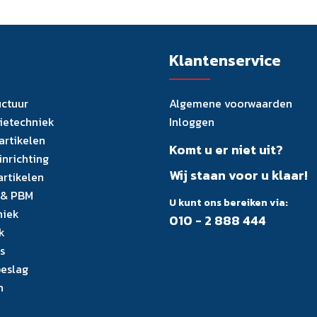
Klantenservice
uctuur
Algemene voorwaarden
tietechniek
Inloggen
artikelen
Komt u er niet uit?
inrichting
Wij staan voor u klaar!
artikelen
 & PBM
U kunt ons bereiken via:
niek
010 - 2 888 444
k
s
eslag
n