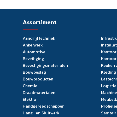
Assortiment
Aandrijftechniek
Infrastr
Ankerwerk
Installa
Automotive
Kantoor
Beveiliging
Kantoor
Bevestigingsmaterialen
Keuken 
Bouwbeslag
Kleding
Bouwproducten
Lastech
Chemie
Logistie
Draadmaterialen
Machine
Elektra
Meubelb
Handgereedschappen
Profiele
Hang- en Sluitwerk
Sanitair