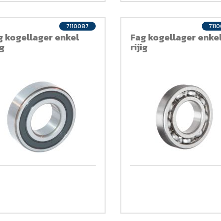
7110087
711
g kogellager enkel
Fag kogellager enke
ig
rijig