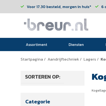
Voor 17.30 besteld, morgen in huis*
6 
Assortiment
Diensten
Startpagina
Aandrijftechniek
Lagers
Ko
/
/
/
Ko
SORTEREN OP:
Kogellag
Categorie