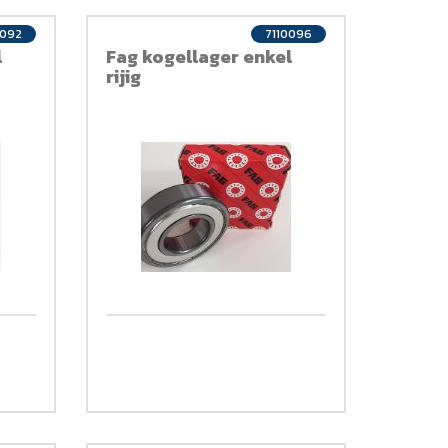
0092
7110096
l
Fag kogellager enkel
rijig