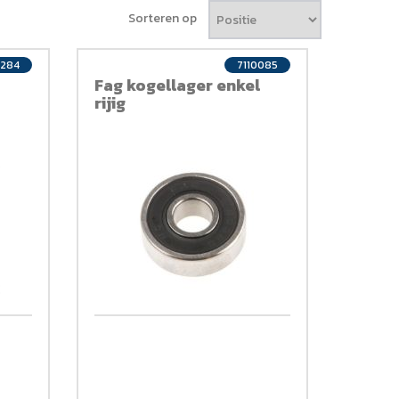
Sorteren op
0284
7110085
Fag kogellager enkel
rijig