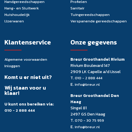
Handgereedschappen
Profielen
Hang- en Sluitwerk
Sanitair
Huishoudelijk
Tuingereedschappen
IJzerwaren
Verspanende gereedschappen
Klantenservice
Onze gegevens
Breur Groothandel Rivium
Algemene voorwaarden
Rivium Boulevard 147
Inloggen
2909 LK Capelle a/d IJssel
Komt u er niet uit?
T.
010 - 2 888 444
E.
info@breur.nl
Wij staan voor u
klaar!
Breur Groothandel Den
Haag
U kunt ons bereiken via:
Singel 81
010 - 2 888 444
2497 GS Den Haag
T.
070 - 30 75 959
E.
info@breur.nl