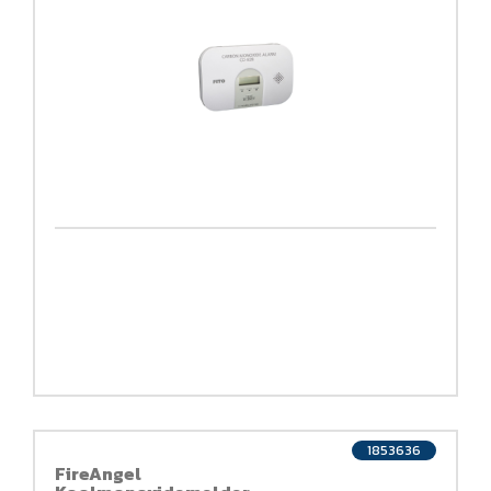
1853636
FireAngel