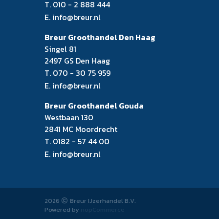
T.
010 - 2 888 444
E.
info@breur.nl
Breur Groothandel Den Haag
Singel 81
2497 GS Den Haag
T.
070 - 30 75 959
E.
info@breur.nl
Breur Groothandel Gouda
Westbaan 130
2841 MC Moordrecht
T.
0182 - 57 44 00
E.
info@breur.nl
2026
Breur IJzerhandel B.V.
Powered by
nopCommerce