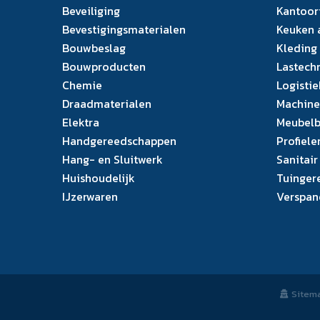
Beveiliging
Kantoor
Bevestigingsmaterialen
Keuken 
Bouwbeslag
Kleding
Bouwproducten
Lastech
Chemie
Logistie
Draadmaterialen
Machine
Elektra
Meubelb
Handgereedschappen
Profiele
Hang- en Sluitwerk
Sanitair
Huishoudelijk
Tuinger
IJzerwaren
Verspan
Sitem