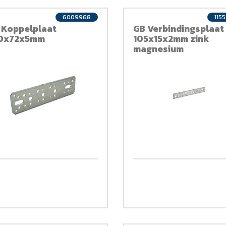
6009968
115
 Koppelplaat
GB Verbindingsplaat
0x72x5mm
105x15x2mm zink
magnesium