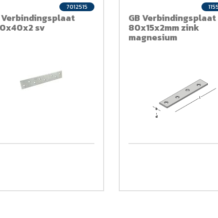
7012515
115
 Verbindingsplaat
GB Verbindingsplaat
0x40x2 sv
80x15x2mm zink
magnesium