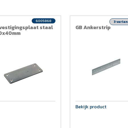
6005868
3 varia
vestigingsplaat staal
GB Ankerstrip
0x40mm
Bekijk product