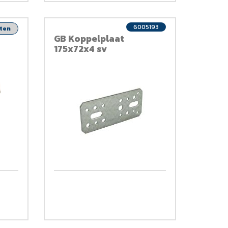
6005193
nten
GB Koppelplaat
175x72x4 sv