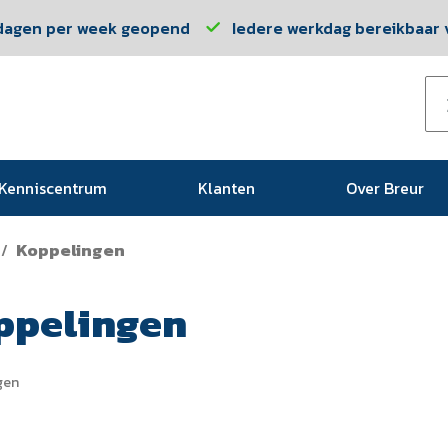
dagen per week geopend
Iedere werkdag bereikbaar v
Kenniscentrum
Klanten
Over Breur
Koppelingen
/
ppelingen
gen