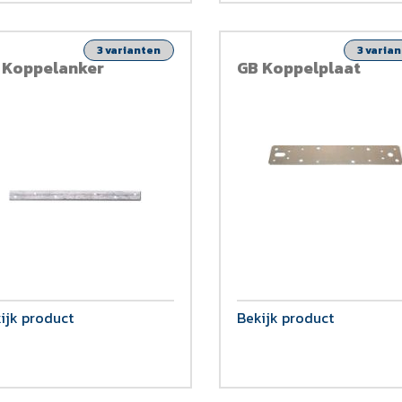
3 varianten
3 varia
 Koppelanker
GB Koppelplaat
ijk product
Bekijk product