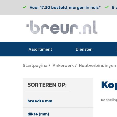
Voor 17.30 besteld, morgen in huis*
6 
Assortiment
Diensten
Startpagina
Ankerwerk
Houtverbindingen
/
/
Ko
SORTEREN OP:
Koppelin
breedte mm
dikte (mm)