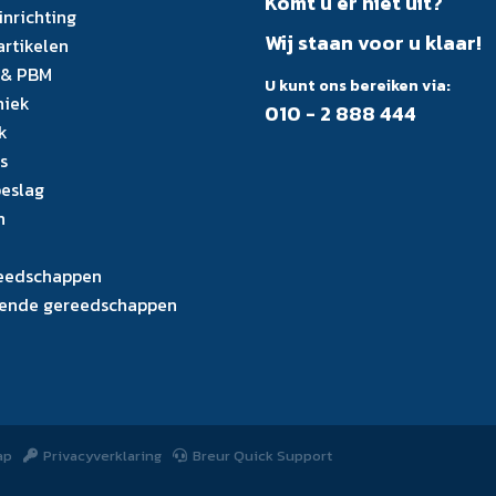
Komt u er niet uit?
inrichting
Wij staan voor u klaar!
artikelen
 & PBM
U kunt ons bereiken via:
niek
010 - 2 888 444
k
s
eslag
n
eedschappen
ende gereedschappen
ap
Privacyverklaring
Breur Quick Support