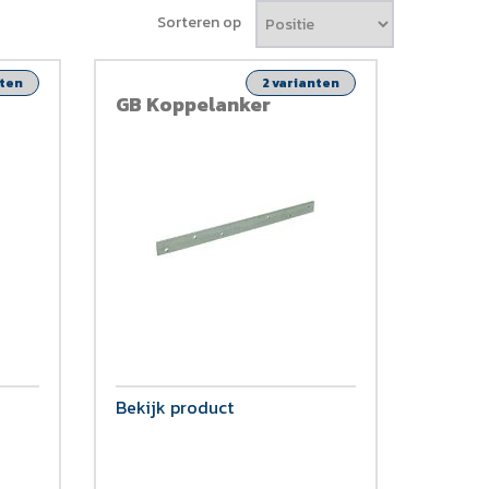
Sorteren op
nten
2 varianten
GB Koppelanker
Bekijk product