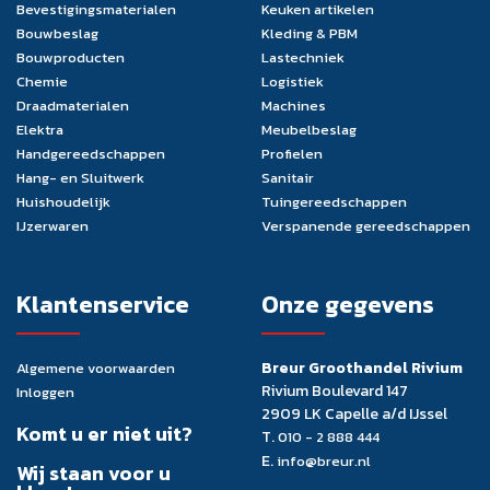
Bevestigingsmaterialen
Keuken artikelen
Bouwbeslag
Kleding & PBM
Bouwproducten
Lastechniek
Chemie
Logistiek
Draadmaterialen
Machines
Elektra
Meubelbeslag
Handgereedschappen
Profielen
Hang- en Sluitwerk
Sanitair
Huishoudelijk
Tuingereedschappen
IJzerwaren
Verspanende gereedschappen
Klantenservice
Onze gegevens
Breur Groothandel Rivium
Algemene voorwaarden
Rivium Boulevard 147
Inloggen
2909 LK Capelle a/d IJssel
Komt u er niet uit?
T.
010 - 2 888 444
E.
info@breur.nl
Wij staan voor u