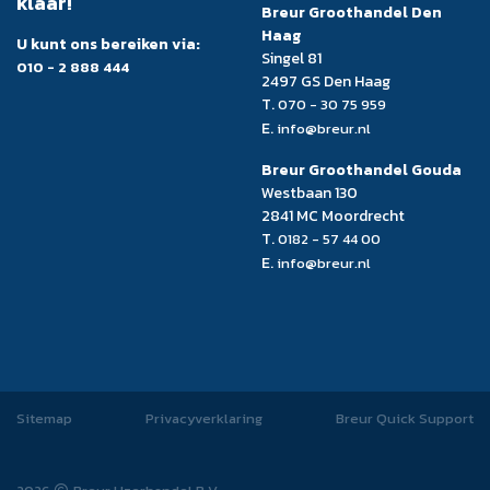
klaar!
Breur Groothandel Den
Haag
U kunt ons bereiken via:
Singel 81
010 - 2 888 444
2497 GS Den Haag
T.
070 - 30 75 959
E.
info@breur.nl
Breur Groothandel Gouda
Westbaan 130
2841 MC Moordrecht
T.
0182 - 57 44 00
E.
info@breur.nl
Sitemap
Privacyverklaring
Breur Quick Support