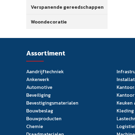
Verspanende gereedschappen
Woondecoratie
Assortiment
Aandrijftechniek
Infrastr
Ankerwerk
Installa
Automotive
Kantoor
Beveiliging
Kantoor
Bevestigingsmaterialen
Keuken 
Bouwbeslag
Kleding
Bouwproducten
Lastech
Chemie
Logistie
Draadmaterialen
Machine