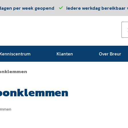
dagen per week geopend
Iedere werkdag bereikbaar v
Kenniscentrum
Klanten
Over Breur
onklemmen
oonklemmen
emmen