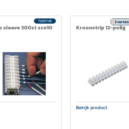
7081745
2 varia
ip sleeve 300st scn10
Kroonstrip 12-polig
Bekijk product