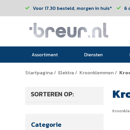
Voor 17.30 besteld, morgen in huis*
6 
Assortiment
Diensten
Startpagina
Elektra
Kroonklemmen
Kro
/
/
/
Kr
SORTEREN OP:
Kroonkl
Categorie