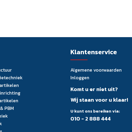
Klantenservice
uctuur
Algemene voorwaarden
tietechniek
Inloggen
artikelen
Komt u er niet uit?
inrichting
Wij staan voor u klaar!
artikelen
 & PBM
U kunt ons bereiken via:
niek
010 - 2 888 444
k
s