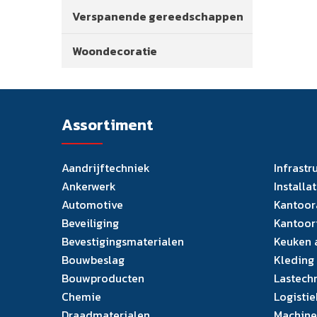
Verspanende gereedschappen
Woondecoratie
Assortiment
Aandrijftechniek
Infrastr
Ankerwerk
Installa
Automotive
Kantoor
Beveiliging
Kantoor
Bevestigingsmaterialen
Keuken 
Bouwbeslag
Kleding
Bouwproducten
Lastech
Chemie
Logistie
Draadmaterialen
Machine