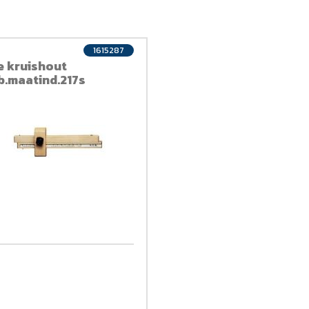
1615287
e kruishout
b.maatind.217s