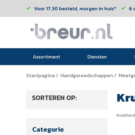
Voor 17.30 besteld, morgen in huis*
6 
Assortiment
Diensten
Startpagina
Handgereedschappen
Meetg
/
/
Kr
SORTEREN OP:
Kruishou
Categorie