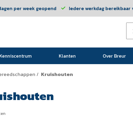
dagen per week geopend
Iedere werkdag bereikbaar v
Kenniscentrum
Klanten
Over Breur
ereedschappen
Kruishouten
/
uishouten
ten