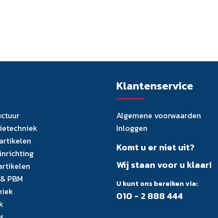
Klantenservice
uctuur
Algemene voorwaarden
tietechniek
Inloggen
artikelen
Komt u er niet uit?
inrichting
Wij staan voor u klaar!
artikelen
 & PBM
U kunt ons bereiken via:
niek
010 - 2 888 444
k
s