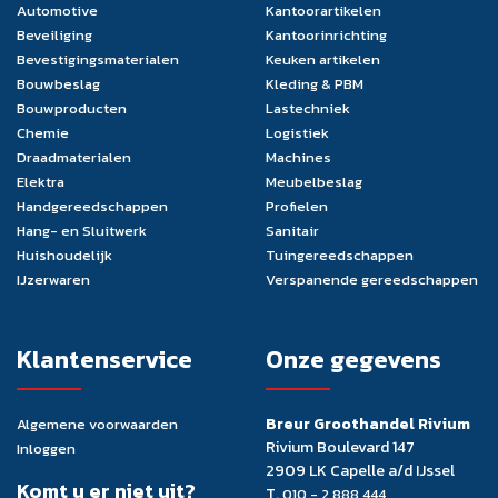
Automotive
Kantoorartikelen
Beveiliging
Kantoorinrichting
Bevestigingsmaterialen
Keuken artikelen
Bouwbeslag
Kleding & PBM
Bouwproducten
Lastechniek
Chemie
Logistiek
Draadmaterialen
Machines
Elektra
Meubelbeslag
Handgereedschappen
Profielen
Hang- en Sluitwerk
Sanitair
Huishoudelijk
Tuingereedschappen
IJzerwaren
Verspanende gereedschappen
Klantenservice
Onze gegevens
Breur Groothandel Rivium
Algemene voorwaarden
Rivium Boulevard 147
Inloggen
2909 LK Capelle a/d IJssel
Komt u er niet uit?
T.
010 - 2 888 444