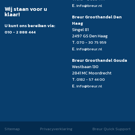
E.
info@breur.nl
Wij staan voor u
klaar!
Breur Groothandel Den
Haag
U kunt ons bereiken via:
Singel 81
010 - 2 888 444
2497 GS Den Haag
T.
070 - 30 75 959
E.
info@breur.nl
Breur Groothandel Gouda
Westbaan 130
2841 MC Moordrecht
T.
0182 - 57 44 00
E.
info@breur.nl
Sitemap
Privacyverklaring
Breur Quick Support