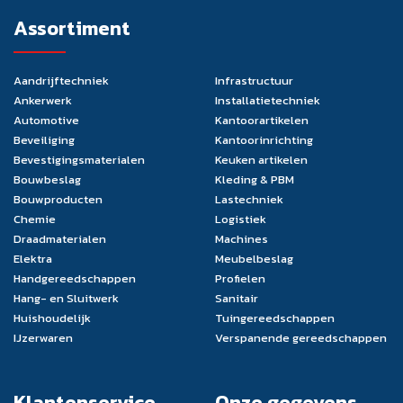
Assortiment
Aandrijftechniek
Infrastructuur
Ankerwerk
Installatietechniek
Automotive
Kantoorartikelen
Beveiliging
Kantoorinrichting
Bevestigingsmaterialen
Keuken artikelen
Bouwbeslag
Kleding & PBM
Bouwproducten
Lastechniek
Chemie
Logistiek
Draadmaterialen
Machines
Elektra
Meubelbeslag
Handgereedschappen
Profielen
Hang- en Sluitwerk
Sanitair
Huishoudelijk
Tuingereedschappen
IJzerwaren
Verspanende gereedschappen
Klantenservice
Onze gegevens