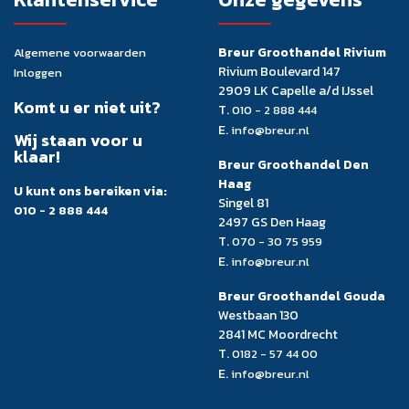
Breur Groothandel Rivium
Algemene voorwaarden
Rivium Boulevard 147
Inloggen
2909 LK Capelle a/d IJssel
Komt u er niet uit?
T.
010 - 2 888 444
E.
info@breur.nl
Wij staan voor u
klaar!
Breur Groothandel Den
Haag
U kunt ons bereiken via:
Singel 81
010 - 2 888 444
2497 GS Den Haag
T.
070 - 30 75 959
E.
info@breur.nl
Breur Groothandel Gouda
Westbaan 130
2841 MC Moordrecht
T.
0182 - 57 44 00
E.
info@breur.nl