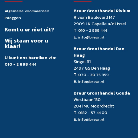
Breur Groothandel Rivium
Algemene voorwaarden
Rivium Boulevard 147
Inloggen
2909 LK Capelle a/d IJssel
Komt u er niet uit?
T.
010 - 2 888 444
E.
info@breur.nl
Wij staan voor u
klaar!
Breur Groothandel Den
Haag
U kunt ons bereiken via:
Singel 81
010 - 2 888 444
2497 GS Den Haag
T.
070 - 30 75 959
E.
info@breur.nl
Breur Groothandel Gouda
Westbaan 130
2841 MC Moordrecht
T.
0182 - 57 44 00
E.
info@breur.nl