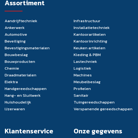
Assortiment
Aandrijftechniek
Infrastructuur
Ankerwerk
Installatietechniek
Automotive
Kantoorartikelen
Beveiliging
Kantoorinrichting
Bevestigingsmaterialen
Keuken artikelen
Bouwbeslag
Kleding & PBM
Bouwproducten
Lastechniek
Chemie
Logistiek
Draadmaterialen
Machines
Elektra
Meubelbeslag
Handgereedschappen
Profielen
Hang- en Sluitwerk
Sanitair
Huishoudelijk
Tuingereedschappen
IJzerwaren
Verspanende gereedschappen
Klantenservice
Onze gegevens