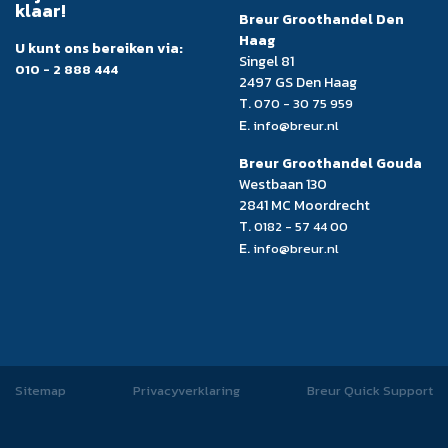
klaar!
Breur Groothandel Den
Haag
U kunt ons bereiken via:
Singel 81
010 - 2 888 444
2497 GS Den Haag
T.
070 - 30 75 959
E.
info@breur.nl
Breur Groothandel Gouda
Westbaan 130
2841 MC Moordrecht
T.
0182 - 57 44 00
E.
info@breur.nl
Sitemap
Privacyverklaring
Breur Quick Support