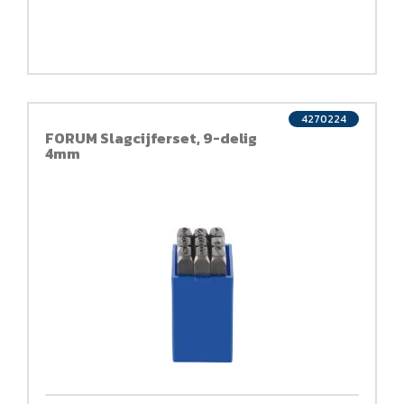
4270224
FORUM Slagcijferset, 9-delig
4mm