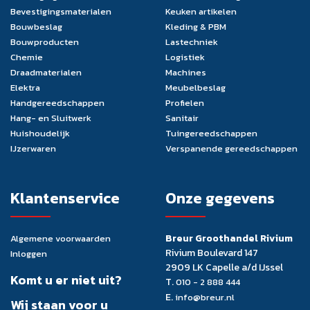
Bevestigingsmaterialen
Keuken artikelen
Bouwbeslag
Kleding & PBM
Bouwproducten
Lastechniek
Chemie
Logistiek
Draadmaterialen
Machines
Elektra
Meubelbeslag
Handgereedschappen
Profielen
Hang- en Sluitwerk
Sanitair
Huishoudelijk
Tuingereedschappen
IJzerwaren
Verspanende gereedschappen
Klantenservice
Onze gegevens
Breur Groothandel Rivium
Algemene voorwaarden
Rivium Boulevard 147
Inloggen
2909 LK Capelle a/d IJssel
Komt u er niet uit?
T.
010 - 2 888 444
E.
info@breur.nl
Wij staan voor u