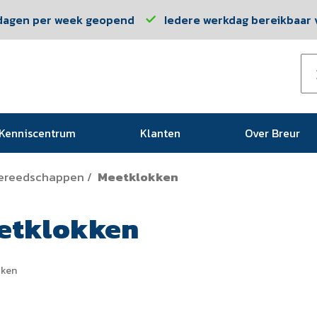
dagen per week geopend
Iedere werkdag bereikbaar v
Kenniscentrum
Klanten
Over Breur
ereedschappen
Meetklokken
/
etklokken
kken