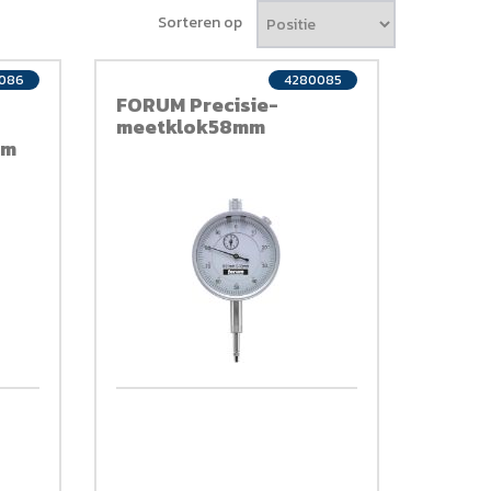
Sorteren op
086
4280085
FORUM Precisie-
meetklok58mm
mm