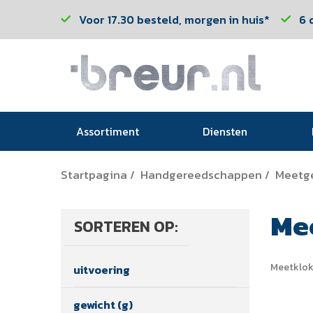
Voor 17.30 besteld, morgen in huis*
6 
Assortiment
Diensten
Startpagina
Handgereedschappen
Meetg
/
/
Me
SORTEREN OP:
Meetklo
uitvoering
gewicht (g)