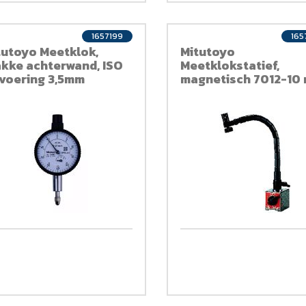
1657199
165
tutoyo Meetklok,
Mitutoyo
akke achterwand, ISO
Meetklokstatief,
tvoering 3,5mm
magnetisch 7012-10
,01mm
flexibele arm