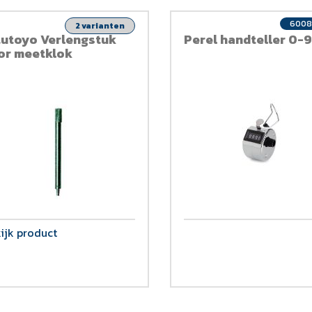
6008
2 varianten
tutoyo Verlengstuk
Perel handteller 0-
or meetklok
ijk product