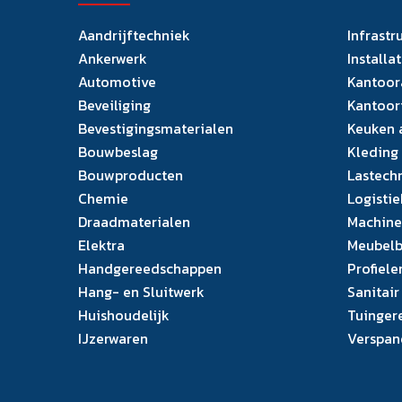
Aandrijftechniek
Infrastr
Ankerwerk
Installa
Automotive
Kantoor
Beveiliging
Kantoor
Bevestigingsmaterialen
Keuken 
Bouwbeslag
Kleding
Bouwproducten
Lastech
Chemie
Logistie
Draadmaterialen
Machine
Elektra
Meubelb
Handgereedschappen
Profiele
Hang- en Sluitwerk
Sanitair
Huishoudelijk
Tuinger
IJzerwaren
Verspan