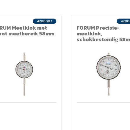
4280087
4280
RUM Meetklok met
FORUM Precisie-
oot meetbereik 58mm
meetklok,
schokbestendig 58