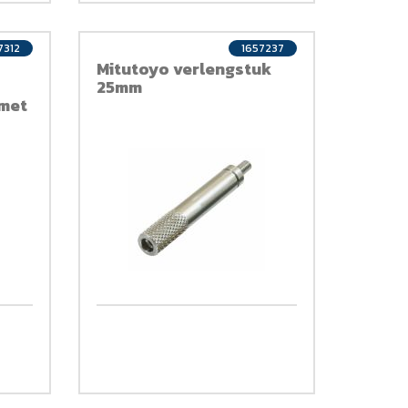
7312
1657237
Mitutoyo verlengstuk
25mm
 met