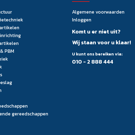
uctuur
Algemene voorwaarden
tietechniek
Inloggen
artikelen
Komt u er niet uit?
inrichting
Wij staan voor u klaar!
artikelen
 & PBM
U kunt ons bereiken via:
niek
010 - 2 888 444
k
s
eslag
n
eedschappen
ende gereedschappen