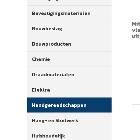
Bevestigingsmaterialen
Mi
Bouwbeslag
vl
ui
/0
Bouwproducten
Chemie
Draadmaterialen
Elektra
Handgereedschappen
Hang- en Sluitwerk
Huishoudelijk