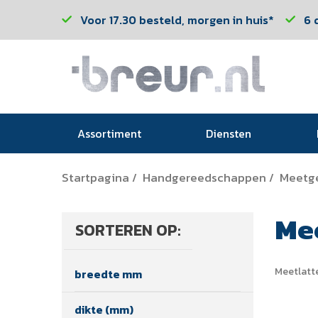
Voor 17.30 besteld, morgen in huis*
6 
Assortiment
Diensten
Startpagina
Handgereedschappen
Meetg
/
/
Me
SORTEREN OP:
Meetlatt
breedte mm
dikte (mm)