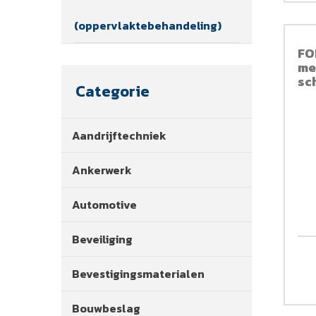
(oppervlaktebehandeling)
FO
me
sc
Categorie
15
Aandrijftechniek
Ankerwerk
Automotive
Beveiliging
Bevestigingsmaterialen
Bouwbeslag