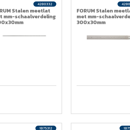
4280332
428
RUM Stalen meetlat
FORUM Stalen meetl
t mm-schaalverdeling
met mm-schaalverde
00x30mm
300x30mm
1875312
187