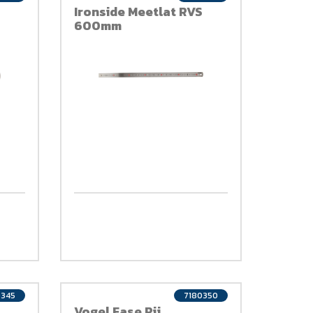
Ironside Meetlat RVS
600mm
0345
7180350
Vogel Fase Rij