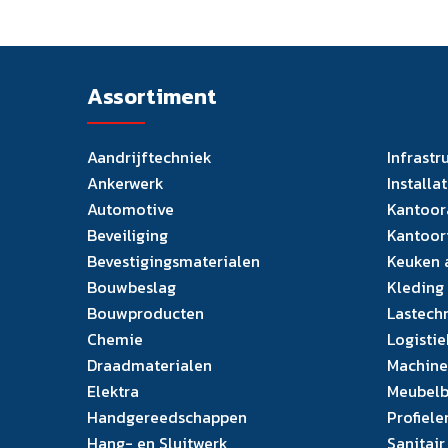
Assortiment
Aandrijftechniek
Infrastr
Ankerwerk
Installa
Automotive
Kantoor
Beveiliging
Kantoor
Bevestigingsmaterialen
Keuken 
Bouwbeslag
Kleding
Bouwproducten
Lastech
Chemie
Logistie
Draadmaterialen
Machine
Elektra
Meubelb
Handgereedschappen
Profiele
Hang- en Sluitwerk
Sanitair