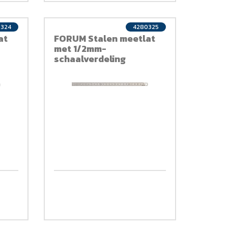
0324
4280325
at
FORUM Stalen meetlat
met 1/2mm-
schaalverdeling
250x13mm