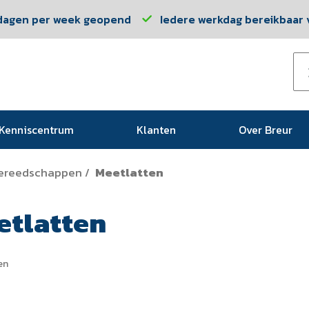
dagen per week geopend
Iedere werkdag bereikbaar v
Kenniscentrum
Klanten
Over Breur
ereedschappen
Meetlatten
/
etlatten
en