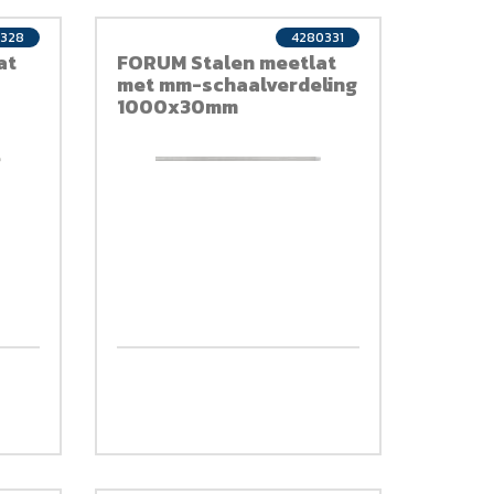
328
4280331
at
FORUM Stalen meetlat
met mm-schaalverdeling
1000x30mm