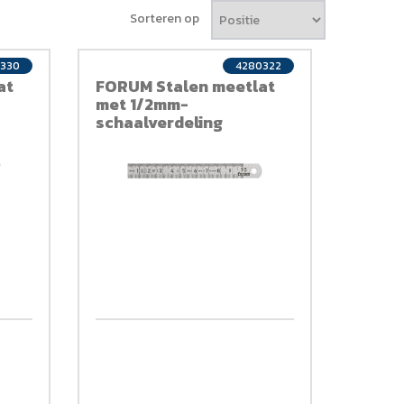
Sorteren op
330
4280322
at
FORUM Stalen meetlat
met 1/2mm-
schaalverdeling
100x13mm