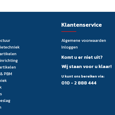
Klantenservice
uctuur
Algemene voorwaarden
tietechniek
Inloggen
artikelen
Komt u er niet uit?
inrichting
Wij staan voor u klaar!
artikelen
 & PBM
U kunt ons bereiken via:
niek
010 - 2 888 444
k
s
eslag
n