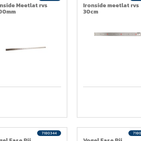
onside Meetlat rvs
Ironside meetlat rvs
00mm
30cm
7180344
718
gel Fase Rij
Vogel Fase Rij