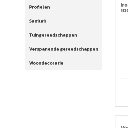
Ir
Profielen
10
Sanitair
Tuingereedschappen
Verspanende gereedschappen
Woondecoratie
Vo