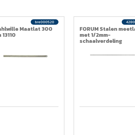
bre000520
4280
ahlwille Maatlat 300
FORUM Stalen meetl
 13110
met 1/2mm-
schaalverdeling
1000x18mm