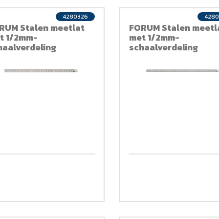
4280326
4280
RUM Stalen meetlat
FORUM Stalen meetl
t 1/2mm-
met 1/2mm-
haalverdeling
schaalverdeling
0x13mm
500x18mm