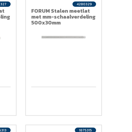
0327
4280329
at
FORUM Stalen meetlat
ling
met mm-schaalverdeling
500x30mm
5313
1875315