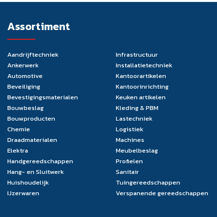
Assortiment
Aandrijftechniek
Infrastructuur
Ankerwerk
Installatietechniek
Automotive
Kantoorartikelen
Beveiliging
Kantoorinrichting
Bevestigingsmaterialen
Keuken artikelen
Bouwbeslag
Kleding & PBM
Bouwproducten
Lastechniek
Chemie
Logistiek
Draadmaterialen
Machines
Elektra
Meubelbeslag
Handgereedschappen
Profielen
Hang- en Sluitwerk
Sanitair
Huishoudelijk
Tuingereedschappen
IJzerwaren
Verspanende gereedschappen