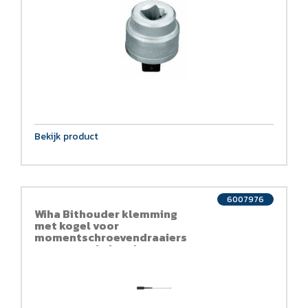
Bekijk product
6007976
Wiha Bithouder klemming
met kogel voor
momentschroevendraaiers
met normale handgreep
28599