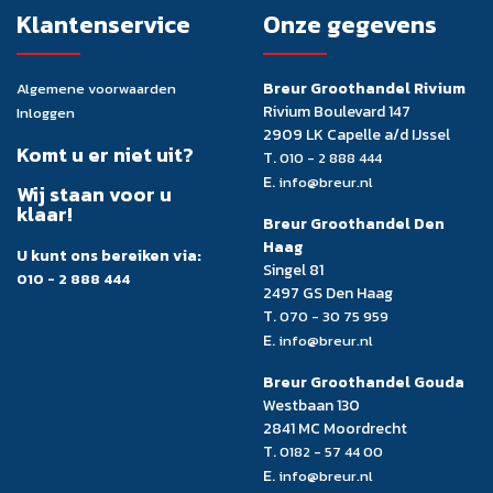
Klantenservice
Onze gegevens
Breur Groothandel Rivium
Algemene voorwaarden
Rivium Boulevard 147
Inloggen
2909 LK Capelle a/d IJssel
Komt u er niet uit?
T.
010 - 2 888 444
E.
info@breur.nl
Wij staan voor u
klaar!
Breur Groothandel Den
Haag
U kunt ons bereiken via:
Singel 81
010 - 2 888 444
2497 GS Den Haag
T.
070 - 30 75 959
E.
info@breur.nl
Breur Groothandel Gouda
Westbaan 130
2841 MC Moordrecht
T.
0182 - 57 44 00
E.
info@breur.nl