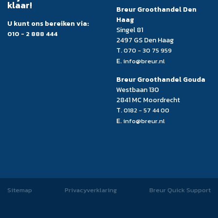
klaar!
Breur Groothandel Den
Haag
U kunt ons bereiken via:
Singel 81
010 - 2 888 444
2497 GS Den Haag
T.
070 - 30 75 959
E.
info@breur.nl
Breur Groothandel Gouda
Westbaan 130
2841 MC Moordrecht
T.
0182 - 57 44 00
E.
info@breur.nl
Sitemap
Privacyverklaring
Breur Quick Support