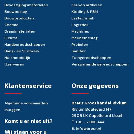
Bevestigingsmaterialen
Keuken artikelen
Bouwbeslag
Kleding & PBM
Bouwproducten
Lastechniek
Chemie
Logistiek
Draadmaterialen
Machines
Elektra
Meubelbeslag
Handgereedschappen
Profielen
Hang- en Sluitwerk
Sanitair
Huishoudelijk
Tuingereedschappen
IJzerwaren
Verspanende gereedschappen
Klantenservice
Onze gegevens
Breur Groothandel Rivium
Algemene voorwaarden
Rivium Boulevard 147
Inloggen
2909 LK Capelle a/d IJssel
Komt u er niet uit?
T.
010 - 2 888 444
E.
info@breur.nl
Wij staan voor u