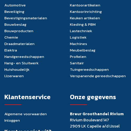
Automotive
Kantoorartikelen
Beveiliging
Kantoorinrichting
Bevestigingsmaterialen
Keuken artikelen
Bouwbeslag
Kleding & PBM
Bouwproducten
Lastechniek
Chemie
Logistiek
Draadmaterialen
Machines
Elektra
Meubelbeslag
Handgereedschappen
Profielen
Hang- en Sluitwerk
Sanitair
Huishoudelijk
Tuingereedschappen
IJzerwaren
Verspanende gereedschappen
Klantenservice
Onze gegevens
Breur Groothandel Rivium
Algemene voorwaarden
Rivium Boulevard 147
Inloggen
2909 LK Capelle a/d IJssel