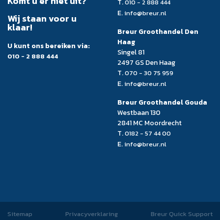
Komt u er niet uit?
T.
010 - 2 888 444
E.
info@breur.nl
Wij staan voor u
klaar!
Breur Groothandel Den
Haag
U kunt ons bereiken via:
Singel 81
010 - 2 888 444
2497 GS Den Haag
T.
070 - 30 75 959
E.
info@breur.nl
Breur Groothandel Gouda
Westbaan 130
2841 MC Moordrecht
T.
0182 - 57 44 00
E.
info@breur.nl
Sitemap
Privacyverklaring
Breur Quick Support