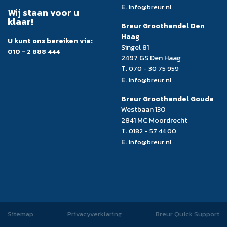
E.
info@breur.nl
Wij staan voor u
klaar!
Breur Groothandel Den
Haag
U kunt ons bereiken via:
Singel 81
010 - 2 888 444
2497 GS Den Haag
T.
070 - 30 75 959
E.
info@breur.nl
Breur Groothandel Gouda
Westbaan 130
2841 MC Moordrecht
T.
0182 - 57 44 00
E.
info@breur.nl
Sitemap
Privacyverklaring
Breur Quick Support