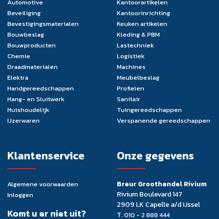
Automotive
Kantoorartikelen
Beveiliging
Kantoorinrichting
Bevestigingsmaterialen
Keuken artikelen
Bouwbeslag
Kleding & PBM
Bouwproducten
Lastechniek
Chemie
Logistiek
Draadmaterialen
Machines
Elektra
Meubelbeslag
Handgereedschappen
Profielen
Hang- en Sluitwerk
Sanitair
Huishoudelijk
Tuingereedschappen
IJzerwaren
Verspanende gereedschappen
Klantenservice
Onze gegevens
Breur Groothandel Rivium
Algemene voorwaarden
Rivium Boulevard 147
Inloggen
2909 LK Capelle a/d IJssel
Komt u er niet uit?
T.
010 - 2 888 444