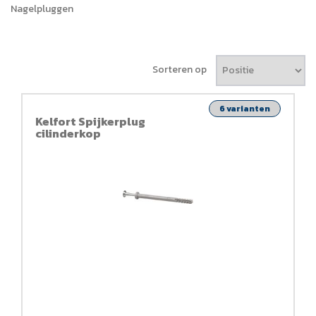
Nagelpluggen
Sorteren op
6 varianten
Kelfort Spijkerplug
cilinderkop