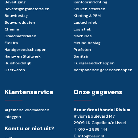
Beveiliging
Kantoorinrichting
Bevestigingsmaterialen
Keuken artikelen
Bouwbeslag
Kleding & PBM
Bouwproducten
Lastechniek
Chemie
Logistiek
Draadmaterialen
Machines
Elektra
Meubelbeslag
Handgereedschappen
Profielen
Hang- en Sluitwerk
Sanitair
Huishoudelijk
Tuingereedschappen
IJzerwaren
Verspanende gereedschappen
Klantenservice
Onze gegevens
Breur Groothandel Rivium
Algemene voorwaarden
Rivium Boulevard 147
Inloggen
2909 LK Capelle a/d IJssel
Komt u er niet uit?
T.
010 - 2 888 444
E.
info@breur.nl