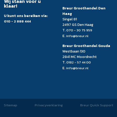
Wij staan voor u
klaar!
Breur Groothandel Den
Haag
U kunt ons bereiken via:
Singel 81
010 - 2 888 444
2497 GS Den Haag
T.
070 - 30 75 959
E.
info@breur.nl
Breur Groothandel Gouda
Westbaan 130
2841 MC Moordrecht
T.
0182 - 57 44 00
E.
info@breur.nl
Sitemap
Privacyverklaring
Breur Quick Support