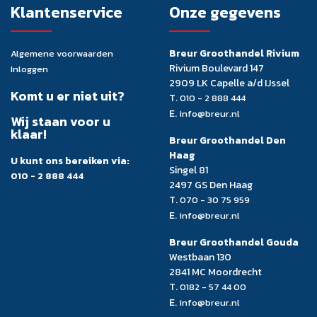
Klantenservice
Onze gegevens
Breur Groothandel Rivium
Algemene voorwaarden
Rivium Boulevard 147
Inloggen
2909 LK Capelle a/d IJssel
Komt u er niet uit?
T.
010 - 2 888 444
E.
info@breur.nl
Wij staan voor u
klaar!
Breur Groothandel Den
Haag
U kunt ons bereiken via:
Singel 81
010 - 2 888 444
2497 GS Den Haag
T.
070 - 30 75 959
E.
info@breur.nl
Breur Groothandel Gouda
Westbaan 130
2841 MC Moordrecht
T.
0182 - 57 44 00
E.
info@breur.nl