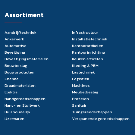
Assortiment
Aandrijftechniek
Infrastructuur
Ankerwerk
Installatietechniek
Automotive
Kantoorartikelen
Beveiliging
Kantoorinrichting
Bevestigingsmaterialen
Keuken artikelen
Bouwbeslag
Kleding & PBM
Bouwproducten
Lastechniek
Chemie
Logistiek
Draadmaterialen
Machines
Elektra
Meubelbeslag
Handgereedschappen
Profielen
Hang- en Sluitwerk
Sanitair
Huishoudelijk
Tuingereedschappen
IJzerwaren
Verspanende gereedschappen