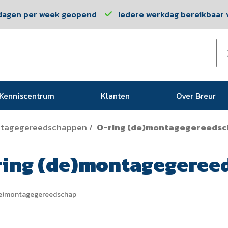
dagen per week geopend
Iedere werkdag bereikbaar v
Kenniscentrum
Klanten
Over Breur
tagegereedschappen
O-ring (de)montagegereeds
/
ring (de)montagegeree
de)montagegereedschap