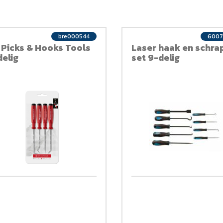
bre000544
6007
 Picks & Hooks Tools
Laser haak en schra
delig
set 9-delig