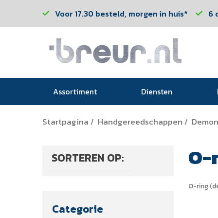
Voor 17.30 besteld, morgen in huis*
6 
Assortiment
Diensten
Startpagina
Handgereedschappen
Demon
/
/
O-
SORTEREN OP:
O-ring (
Categorie