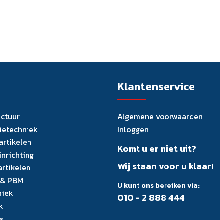
Klantenservice
uctuur
Algemene voorwaarden
tietechniek
Inloggen
artikelen
Komt u er niet uit?
inrichting
Wij staan voor u klaar!
artikelen
 & PBM
U kunt ons bereiken via:
niek
010 - 2 888 444
k
s