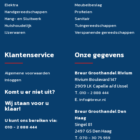
Elektra
Meubelbeslag
Handgereedschappen
Profielen
Hang- en Sluitwerk
Sanitair
Huishoudelijk
Tuingereedschappen
IJzerwaren
Verspanende gereedschappen
Klantenservice
Onze gegevens
Breur Groothandel Rivium
Algemene voorwaarden
Rivium Boulevard 147
Inloggen
2909 LK Capelle a/d IJssel
Komt u er niet uit?
T.
010 - 2 888 444
E.
info@breur.nl
Wij staan voor u
klaar!
Breur Groothandel Den
Haag
U kunt ons bereiken via:
Singel 81
010 - 2 888 444
2497 GS Den Haag
T.
070 - 30 75 959