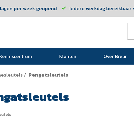
dagen per week geopend
Iedere werkdag bereikbaar v
Kenniscentrum
Klanten
Over Breur
esleutels
Pengatsleutels
/
ngatsleutels
eutels