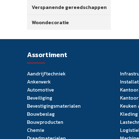
Verspanende gereedschappen
Woondecoratie
Assortiment
Aandrijftechniek
Infrastr
Ankerwerk
Installa
Automotive
Kantoor
Beveiliging
Kantoor
Bevestigingsmaterialen
Keuken 
Bouwbeslag
Kleding
Bouwproducten
Lastech
Chemie
Logistie
Draadmaterialen
Machine