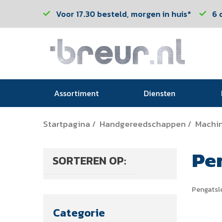
Voor 17.30 besteld, morgen in huis*
6 
Assortiment
Diensten
Startpagina
Handgereedschappen
Machin
/
/
Pe
SORTEREN OP:
Pengatsl
Categorie