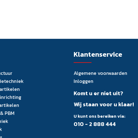
Klantenservice
uctuur
Algemene voorwaarden
tietechniek
Inloggen
artikelen
Komt u er niet uit?
inrichting
Wij staan voor u klaar!
artikelen
 & PBM
U kunt ons bereiken via:
niek
010 - 2 888 444
k
s