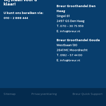
klaar!
Breur Groothandel Den
Haag
U kunt ons bereiken via:
Singel 81
010 - 2 888 444
2497 GS Den Haag
T.
070 - 30 75 959
E.
info@breur.nl
Breur Groothandel Gouda
Westbaan 130
2841 MC Moordrecht
T.
0182 - 57 44 00
E.
info@breur.nl
Sitemap
Privacyverklaring
Breur Quick Support