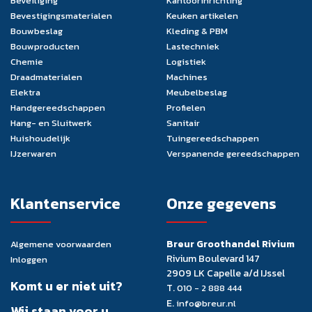
Beveiliging
Kantoorinrichting
Bevestigingsmaterialen
Keuken artikelen
Bouwbeslag
Kleding & PBM
Bouwproducten
Lastechniek
Chemie
Logistiek
Draadmaterialen
Machines
Elektra
Meubelbeslag
Handgereedschappen
Profielen
Hang- en Sluitwerk
Sanitair
Huishoudelijk
Tuingereedschappen
IJzerwaren
Verspanende gereedschappen
Klantenservice
Onze gegevens
Breur Groothandel Rivium
Algemene voorwaarden
Rivium Boulevard 147
Inloggen
2909 LK Capelle a/d IJssel
Komt u er niet uit?
T.
010 - 2 888 444
E.
info@breur.nl
Wij staan voor u