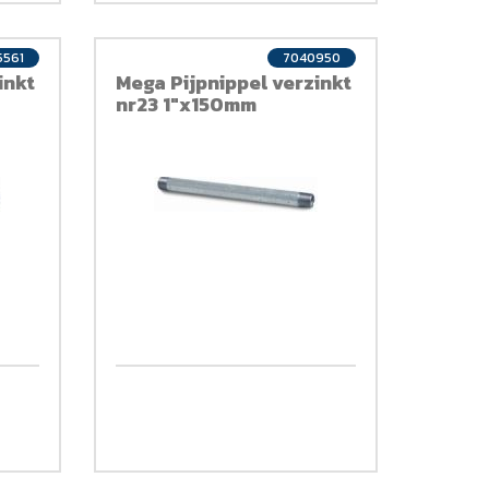
5561
7040950
inkt
Mega Pijpnippel verzinkt
nr23 1"x150mm