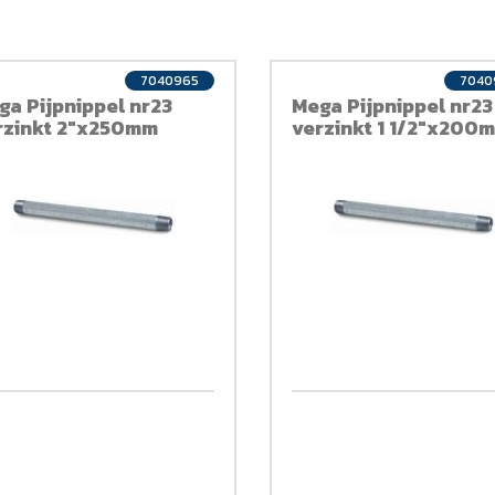
7040965
7040
ga Pijpnippel nr23
Mega Pijpnippel nr23
rzinkt 2"x250mm
verzinkt 1 1/2"x200