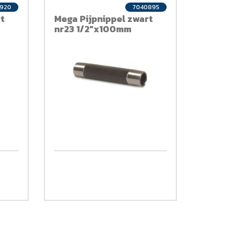
920
7040895
t
Mega Pijpnippel zwart
nr23 1/2"x100mm