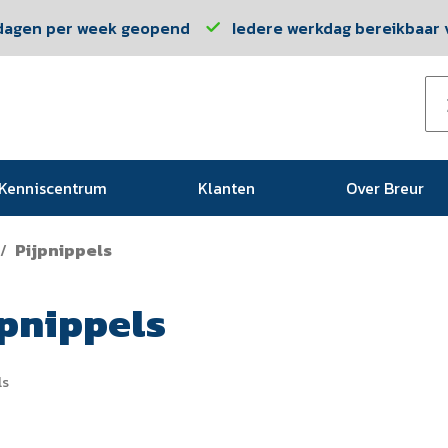
dagen per week geopend
Iedere werkdag bereikbaar v
Kenniscentrum
Klanten
Over Breur
Pijpnippels
/
jpnippels
ls