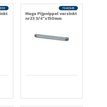
930
7040945
inkt
Mega Pijpnippel verzinkt
nr23 3/4"x150mm