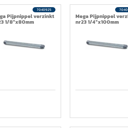
7040925
7040
ga Pijpnippel verzinkt
Mega Pijpnippel verz
23 1/8"x80mm
nr23 1/4"x100mm