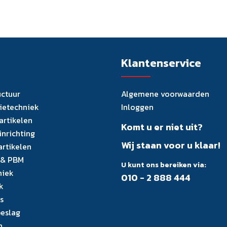
Klantenservice
uctuur
Algemene voorwaarden
tietechniek
Inloggen
artikelen
Komt u er niet uit?
inrichting
Wij staan voor u klaar!
artikelen
 & PBM
U kunt ons bereiken via:
niek
010 - 2 888 444
k
s
eslag
n