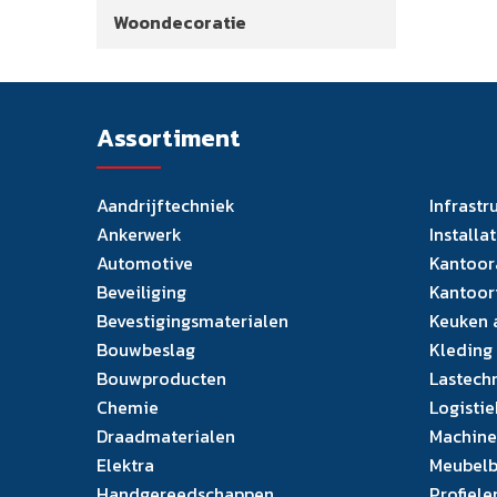
Woondecoratie
Assortiment
Aandrijftechniek
Infrastr
Ankerwerk
Installa
Automotive
Kantoor
Beveiliging
Kantoor
Bevestigingsmaterialen
Keuken 
Bouwbeslag
Kleding
Bouwproducten
Lastech
Chemie
Logistie
Draadmaterialen
Machine
Elektra
Meubelb
Handgereedschappen
Profiele