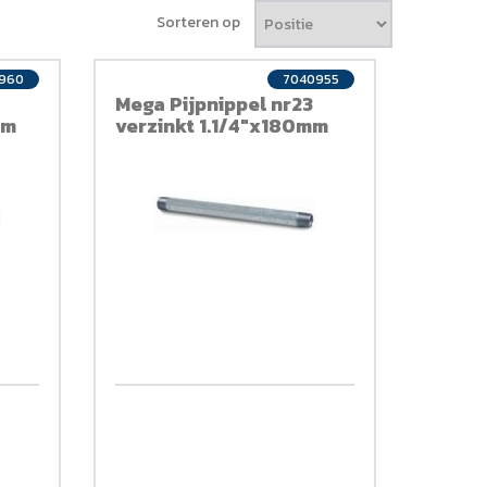
Sorteren op
960
7040955
Mega Pijpnippel nr23
mm
verzinkt 1.1/4"x180mm