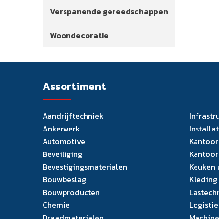
Verspanende gereedschappen
Woondecoratie
Assortiment
Aandrijftechniek
Infrastr
Ankerwerk
Installa
Automotive
Kantoor
Beveiliging
Kantoor
Bevestigingsmaterialen
Keuken 
Bouwbeslag
Kleding
Bouwproducten
Lastech
Chemie
Logistie
Draadmaterialen
Machine