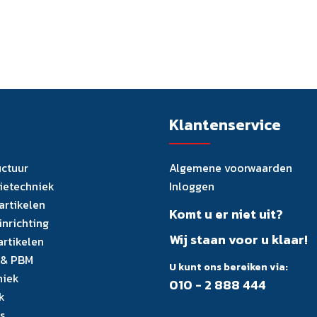
Klantenservice
uctuur
Algemene voorwaarden
tietechniek
Inloggen
artikelen
Komt u er niet uit?
inrichting
Wij staan voor u klaar!
artikelen
 & PBM
U kunt ons bereiken via:
niek
010 - 2 888 444
k
s