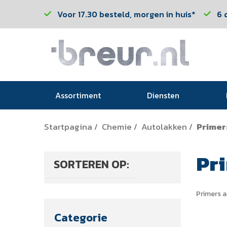
Voor 17.30 besteld, morgen in huis*
6 
Assortiment
Diensten
Startpagina
Chemie
Autolakken
Primer
/
/
/
Pr
SORTEREN OP:
Primers 
Categorie