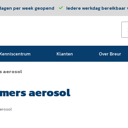
dagen per week geopend
Iedere werkdag bereikbaar v
Kenniscentrum
Klanten
Over Breur
s aerosol
imers aerosol
aerosol