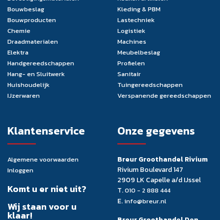
Bouwbeslag
Kleding & PBM
Bouwproducten
Lastechniek
Chemie
Logistiek
Draadmaterialen
Machines
Elektra
Meubelbeslag
Handgereedschappen
Profielen
Hang- en Sluitwerk
Sanitair
Huishoudelijk
Tuingereedschappen
IJzerwaren
Verspanende gereedschappen
Klantenservice
Onze gegevens
Breur Groothandel Rivium
Algemene voorwaarden
Rivium Boulevard 147
Inloggen
2909 LK Capelle a/d IJssel
Komt u er niet uit?
T.
010 - 2 888 444
E.
info@breur.nl
Wij staan voor u
klaar!
Breur Groothandel Den