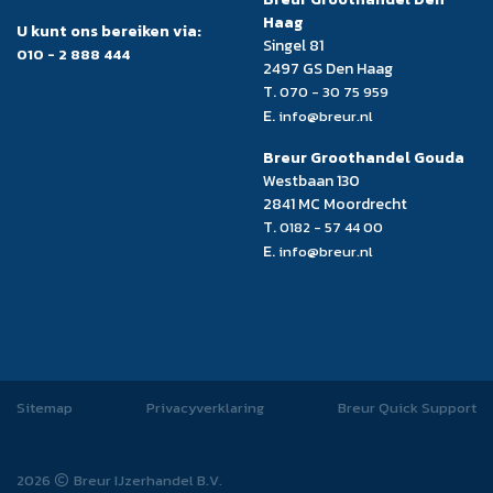
Haag
U kunt ons bereiken via:
Singel 81
010 - 2 888 444
2497 GS Den Haag
T.
070 - 30 75 959
E.
info@breur.nl
Breur Groothandel Gouda
Westbaan 130
2841 MC Moordrecht
T.
0182 - 57 44 00
E.
info@breur.nl
Sitemap
Privacyverklaring
Breur Quick Support
2026
Breur IJzerhandel B.V.