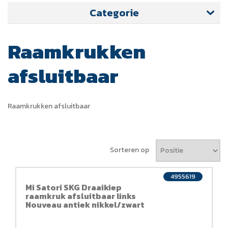
Categorie
Raamkrukken
afsluitbaar
Raamkrukken afsluitbaar
Sorteren op
4955619
Mi Satori SKG Draaikiep
raamkruk afsluitbaar links
Nouveau antiek nikkel/zwart