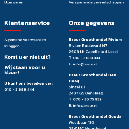
IJzerwaren
Verspanende gereedschappen
Klantenservice
Onze gegevens
Breur Groothandel Rivium
Algemene voorwaarden
Rivium Boulevard 147
Inloggen
2909 LK Capelle a/d IJssel
Komt u er niet uit?
T.
010 - 2 888 444
E.
info@breur.nl
Wij staan voor u
klaar!
Breur Groothandel Den
Haag
U kunt ons bereiken via:
Singel 81
010 - 2 888 444
2497 GS Den Haag
T.
070 - 30 75 959
E.
info@breur.nl
Breur Groothandel Gouda
Westbaan 130
2841 MC Moordrecht