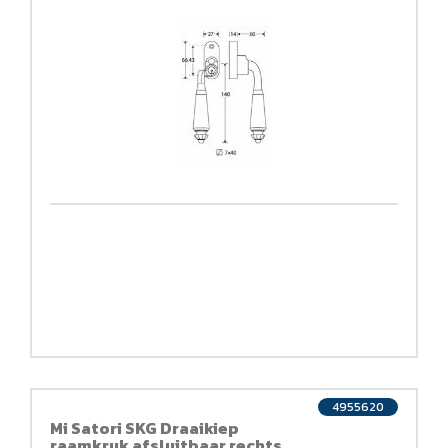
4955620
Mi Satori SKG Draaikiep
raamkruk afsluitbaar rechts