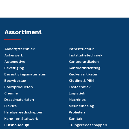
Assortiment
Aandrijftechniek
Infrastructuur
Ankerwerk
Installatietechniek
Automotive
Kantoorartikelen
Beveiliging
Kantoorinrichting
Bevestigingsmaterialen
Keuken artikelen
Bouwbeslag
Kleding & PBM
Bouwproducten
Lastechniek
Chemie
Logistiek
Draadmaterialen
Machines
Elektra
Meubelbeslag
Handgereedschappen
Profielen
Hang- en Sluitwerk
Sanitair
Huishoudelijk
Tuingereedschappen