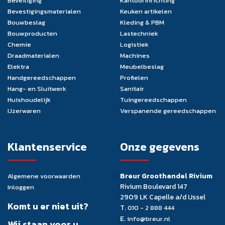
Beveiliging
Kantoorinrichting
Bevestigingsmaterialen
Keuken artikelen
Bouwbeslag
Kleding & PBM
Bouwproducten
Lastechniek
Chemie
Logistiek
Draadmaterialen
Machines
Elektra
Meubelbeslag
Handgereedschappen
Profielen
Hang- en Sluitwerk
Sanitair
Huishoudelijk
Tuingereedschappen
IJzerwaren
Verspanende gereedschappen
Klantenservice
Onze gegevens
Breur Groothandel Rivium
Algemene voorwaarden
Rivium Boulevard 147
Inloggen
2909 LK Capelle a/d IJssel
Komt u er niet uit?
T.
010 - 2 888 444
E.
info@breur.nl
Wij staan voor u