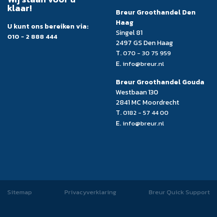
klaar!
Breur Groothandel Den
Haag
U kunt ons bereiken via:
Singel 81
010 - 2 888 444
2497 GS Den Haag
T.
070 - 30 75 959
E.
info@breur.nl
Breur Groothandel Gouda
Westbaan 130
2841 MC Moordrecht
T.
0182 - 57 44 00
E.
info@breur.nl
Sitemap
Privacyverklaring
Breur Quick Support