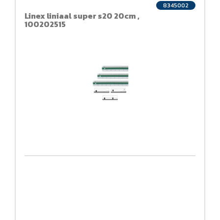
8345002
Linex liniaal super s20 20cm ,
100202515