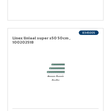
8345005
Linex liniaal super s50 50cm ,
100202518