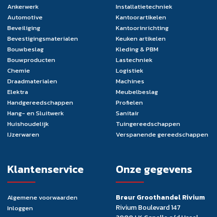
Ankerwerk
Installatietechniek
Automotive
Kantoorartikelen
Beveiliging
Kantoorinrichting
Bevestigingsmaterialen
Keuken artikelen
Bouwbeslag
Kleding & PBM
Bouwproducten
Lastechniek
Chemie
Logistiek
Draadmaterialen
Machines
Elektra
Meubelbeslag
Handgereedschappen
Profielen
Hang- en Sluitwerk
Sanitair
Huishoudelijk
Tuingereedschappen
IJzerwaren
Verspanende gereedschappen
Klantenservice
Onze gegevens
Breur Groothandel Rivium
Algemene voorwaarden
Rivium Boulevard 147
Inloggen