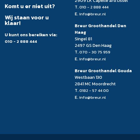
2909 LK Capelle a/d IJssel
Komt u er niet uit?
T.
010 - 2 888 444
E.
info@breur.nl
Wij staan voor u
klaar!
Breur Groothandel Den
Haag
U kunt ons bereiken via:
Singel 81
010 - 2 888 444
2497 GS Den Haag
T.
070 - 30 75 959
E.
info@breur.nl
Breur Groothandel Gouda
Westbaan 130
2841 MC Moordrecht
T.
0182 - 57 44 00
E.
info@breur.nl