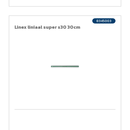
8345003
Linex liniaal super s30 30cm