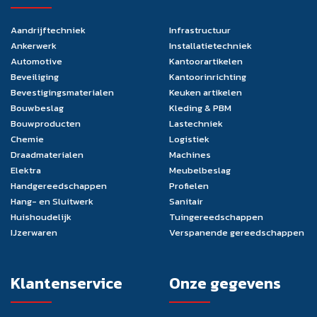
Aandrijftechniek
Infrastructuur
Ankerwerk
Installatietechniek
Automotive
Kantoorartikelen
Beveiliging
Kantoorinrichting
Bevestigingsmaterialen
Keuken artikelen
Bouwbeslag
Kleding & PBM
Bouwproducten
Lastechniek
Chemie
Logistiek
Draadmaterialen
Machines
Elektra
Meubelbeslag
Handgereedschappen
Profielen
Hang- en Sluitwerk
Sanitair
Huishoudelijk
Tuingereedschappen
IJzerwaren
Verspanende gereedschappen
Klantenservice
Onze gegevens