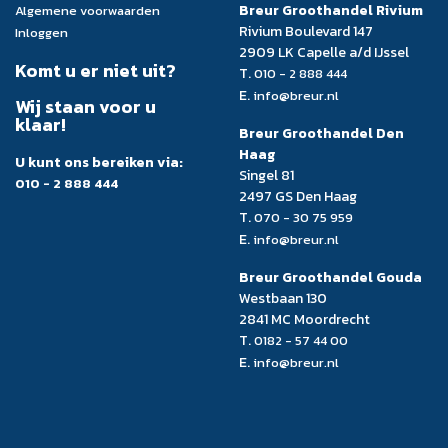
Breur Groothandel Rivium
Algemene voorwaarden
Rivium Boulevard 147
Inloggen
2909 LK Capelle a/d IJssel
Komt u er niet uit?
T.
010 - 2 888 444
E.
info@breur.nl
Wij staan voor u
klaar!
Breur Groothandel Den
Haag
U kunt ons bereiken via:
Singel 81
010 - 2 888 444
2497 GS Den Haag
T.
070 - 30 75 959
E.
info@breur.nl
Breur Groothandel Gouda
Westbaan 130
2841 MC Moordrecht
T.
0182 - 57 44 00
E.
info@breur.nl