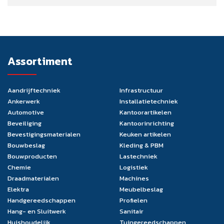
Assortiment
Aandrijftechniek
Infrastructuur
Ankerwerk
Installatietechniek
Automotive
Kantoorartikelen
Beveiliging
Kantoorinrichting
Bevestigingsmaterialen
Keuken artikelen
Bouwbeslag
Kleding & PBM
Bouwproducten
Lastechniek
Chemie
Logistiek
Draadmaterialen
Machines
Elektra
Meubelbeslag
Handgereedschappen
Profielen
Hang- en Sluitwerk
Sanitair
Huishoudelijk
Tuingereedschappen