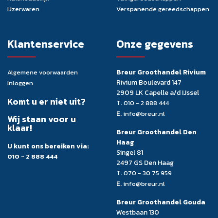
IJzerwaren
Verspanende gereedschappen
Klantenservice
Onze gegevens
Breur Groothandel Rivium
Algemene voorwaarden
Rivium Boulevard 147
Inloggen
2909 LK Capelle a/d IJssel
Komt u er niet uit?
T.
010 - 2 888 444
E.
info@breur.nl
Wij staan voor u
klaar!
Breur Groothandel Den
Haag
U kunt ons bereiken via:
Singel 81
010 - 2 888 444
2497 GS Den Haag
T.
070 - 30 75 959
E.
info@breur.nl
Breur Groothandel Gouda
Westbaan 130