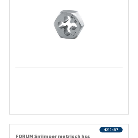
4212487
FORUM Snijmoer metrisch hss