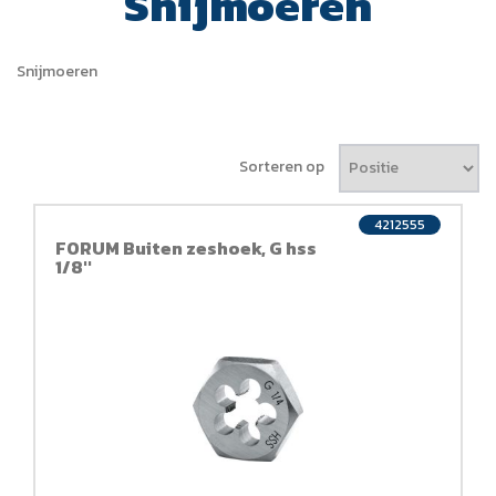
Snijmoeren
Snijmoeren
Sorteren op
4212555
FORUM Buiten zeshoek, G hss
1/8''