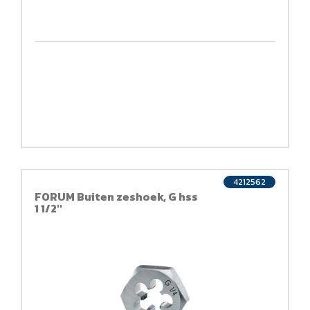
4212562
FORUM Buiten zeshoek, G hss
1 1/2''