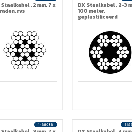
Staalkabel , 2 mm, 7 x
DX Staalkabel , 2-3 
raden, rvs
100 meter,
geplastificeerd
1488038
148
Staalkabel , 3 mm, 7 x
DX Staalkabel , 4 mm,