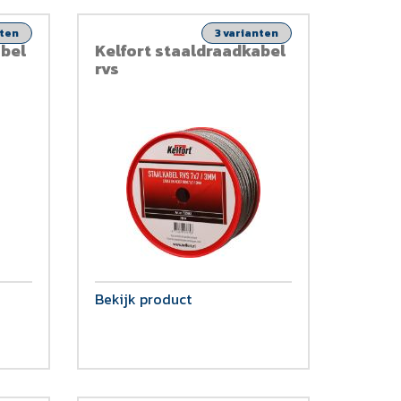
nten
3 varianten
abel
Kelfort staaldraadkabel
rvs
Bekijk product