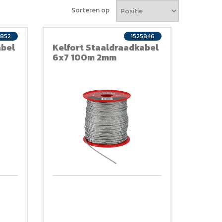
Sorteren op
5852
1525846
abel
Kelfort Staaldraadkabel
6x7 100m 2mm