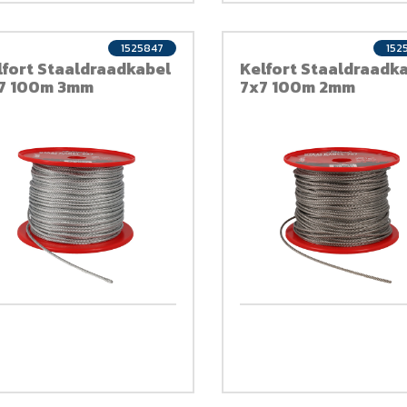
1525847
152
lfort Staaldraadkabel
Kelfort Staaldraadk
7 100m 3mm
7x7 100m 2mm