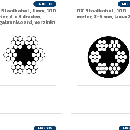
1488000
148
 Staalkabel , 1 mm, 100
DX Staalkabel , 100
er, 4 x 3 draden,
meter, 3-5 mm, Linux
galvaniseerd, verzinkt
1488036
148