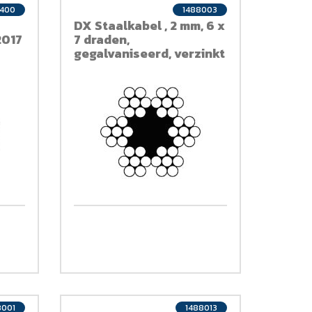
8400
1488003
DX Staalkabel , 2 mm, 6 x
2017
7 draden,
gegalvaniseerd, verzinkt
8001
1488013