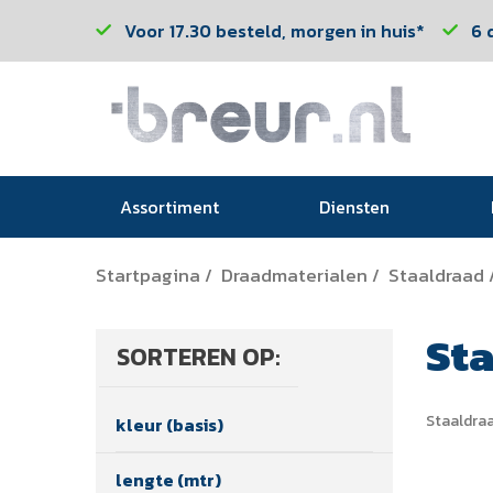
Voor 17.30 besteld, morgen in huis*
6 
Assortiment
Diensten
Startpagina
Draadmaterialen
Staaldraad
/
/
St
SORTEREN OP:
Staaldra
kleur (basis)
lengte (mtr)