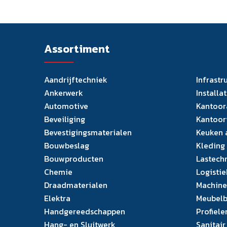
Assortiment
Aandrijftechniek
Infrastr
Ankerwerk
Installa
Automotive
Kantoor
Beveiliging
Kantoor
Bevestigingsmaterialen
Keuken 
Bouwbeslag
Kleding
Bouwproducten
Lastech
Chemie
Logistie
Draadmaterialen
Machine
Elektra
Meubelb
Handgereedschappen
Profiele
Hang- en Sluitwerk
Sanitair