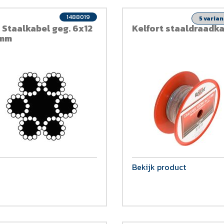
1488019
5 varia
 Staalkabel geg. 6x12
Kelfort staaldraadk
mm
Bekijk product