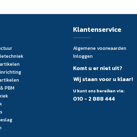
Klantenservice
uctuur
Algemene voorwaarden
tietechniek
Inloggen
artikelen
Komt u er niet uit?
inrichting
Wij staan voor u klaar!
artikelen
 & PBM
U kunt ons bereiken via:
niek
010 - 2 888 444
k
s
eslag
n