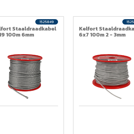
1525849
152
lfort Staaldraadkabel
Kelfort Staaldraadk
19 100m 6mm
6x7 100m 2 - 3mm