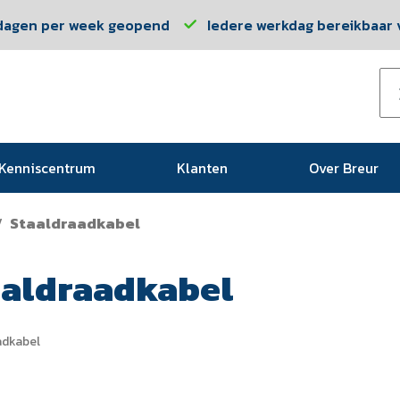
dagen per week geopend
Iedere werkdag bereikbaar v
Kenniscentrum
Klanten
Over Breur
Staaldraadkabel
/
aaldraadkabel
adkabel