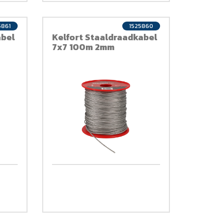
5861
1525860
abel
Kelfort Staaldraadkabel
7x7 100m 2mm