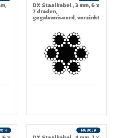
mm,
DX Staalkabel , 3 mm, 6 x
7 draden,
gegalvaniseerd, verzinkt
8014
1488039
 6 x
DX Staalkabel , 4 mm, 7 x