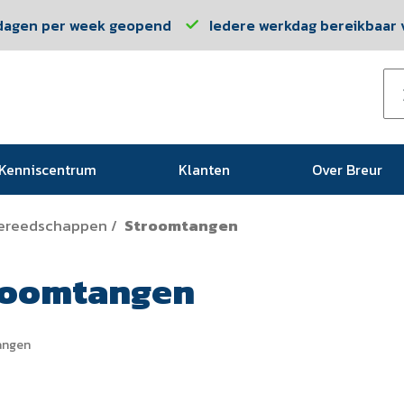
dagen per week geopend
Iedere werkdag bereikbaar v
Kenniscentrum
Klanten
Over Breur
ereedschappen
Stroomtangen
/
roomtangen
angen