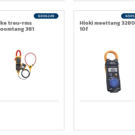
6006249
6005
uke treu-rms
Hioki meettang 3280
roomtang 381
10f