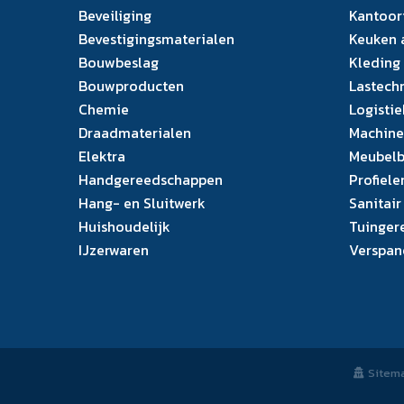
Beveiliging
Kantoor
Bevestigingsmaterialen
Keuken 
Bouwbeslag
Kleding
Bouwproducten
Lastech
Chemie
Logistie
Draadmaterialen
Machine
Elektra
Meubelb
Handgereedschappen
Profiele
Hang- en Sluitwerk
Sanitair
Huishoudelijk
Tuinger
IJzerwaren
Verspan
Sitem