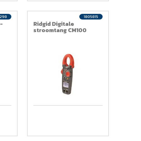
298
1805815
-
Ridgid Digitale
stroomtang CM100