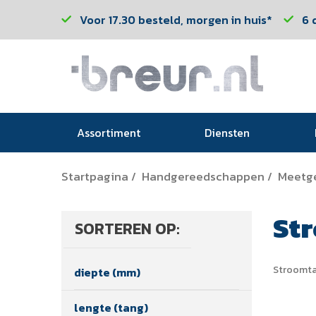
Voor 17.30 besteld, morgen in huis*
6 
Assortiment
Diensten
Startpagina
Handgereedschappen
Meetg
/
/
St
SORTEREN OP:
Stroomt
diepte (mm)
lengte (tang)