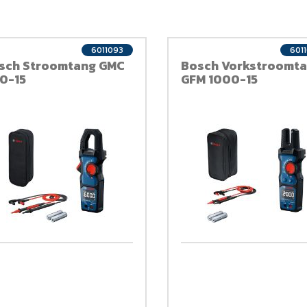
6011093
601
sch Stroomtang GMC
Bosch Vorkstroomt
0-15
GFM 1000-15