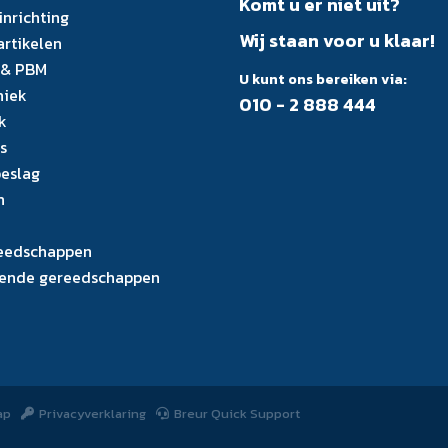
Komt u er niet uit?
inrichting
Wij staan voor u klaar!
artikelen
 & PBM
U kunt ons bereiken via:
niek
010 - 2 888 444
k
s
eslag
n
eedschappen
ende gereedschappen
ap
Privacyverklaring
Breur Quick Support