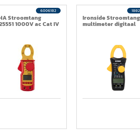
6006182
188
HA Stroomtang
Ironside Stroomtang
25551 1000V ac Cat IV
multimeter digitaal