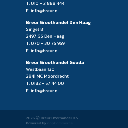
T.
010 - 2 888 444
E.
info@breur.nl
Breur Groothandel Den Haag
Singel 81
2497 GS Den Haag
T.
070 - 30 75 959
E.
info@breur.nl
Breur Groothandel Gouda
Westbaan 130
2841 MC Moordrecht
T.
0182 - 57 44 00
E.
info@breur.nl
2026
Breur IJzerhandel B.V.
Powered by
nopCommerce