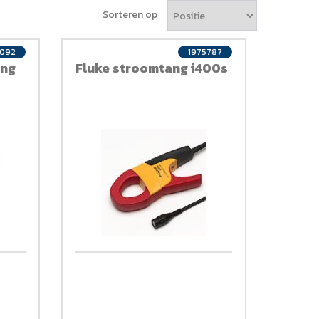
Sorteren op
1092
1975787
ang
Fluke stroomtang i400s