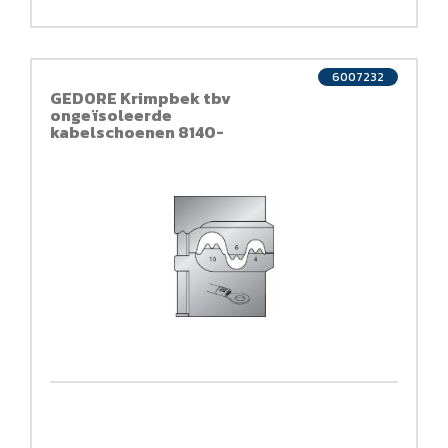
6007232
GEDORE Krimpbek tbv
ongeïsoleerde
kabelschoenen 8140-
03/-04/-05 4-6-10