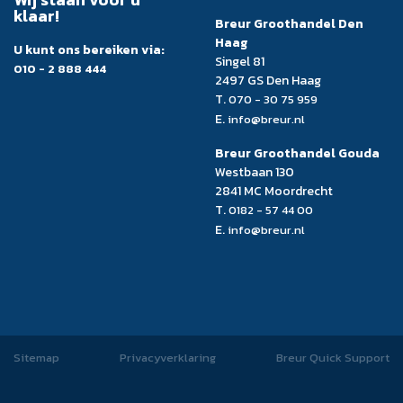
klaar!
Breur Groothandel Den
Haag
U kunt ons bereiken via:
Singel 81
010 - 2 888 444
2497 GS Den Haag
T.
070 - 30 75 959
E.
info@breur.nl
Breur Groothandel Gouda
Westbaan 130
2841 MC Moordrecht
T.
0182 - 57 44 00
E.
info@breur.nl
Sitemap
Privacyverklaring
Breur Quick Support