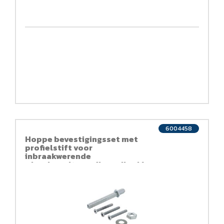
6004458
Hoppe bevestigingsset met
profielstift voor
inbraakwerende
wisselgarnituren (knop/kruk)