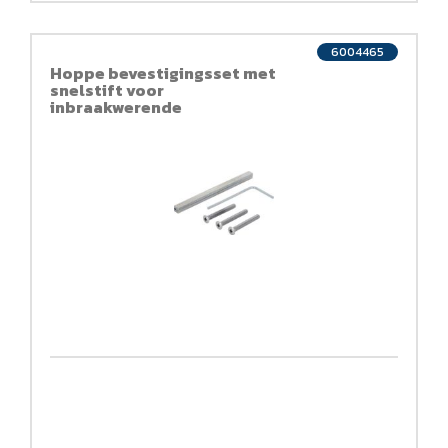
6004465
Hoppe bevestigingsset met
snelstift voor
inbraakwerende
deurkrukgarnituren
(kruk/kruk)