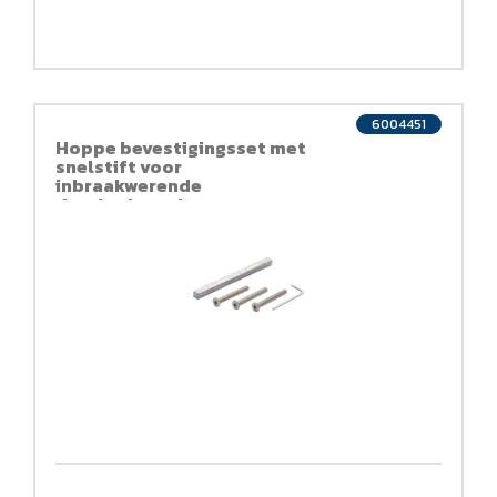
6004451
Hoppe bevestigingsset met
snelstift voor
inbraakwerende
deurkrukgarnituren
(kruk/kruk)