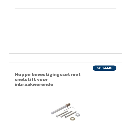
6004446
Hoppe bevestigingsset met
snelstift voor
inbraakwerende
wisselgarnituren (knop/kruk)