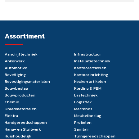
Assortiment
Aandrijftechniek
Infrastructuur
Ankerwerk
Installatietechniek
Automotive
Kantoorartikelen
Beveiliging
Kantoorinrichting
Bevestigingsmaterialen
Keuken artikelen
Bouwbeslag
Kleding & PBM
Bouwproducten
Lastechniek
Chemie
Logistiek
Draadmaterialen
Machines
Elektra
Meubelbeslag
Handgereedschappen
Profielen
Hang- en Sluitwerk
Sanitair
Huishoudelijk
Tuingereedschappen