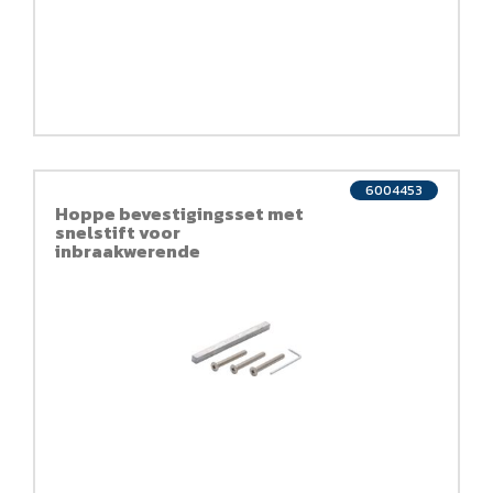
6004453
Hoppe bevestigingsset met
snelstift voor
inbraakwerende
deurkrukgarnituren
(kruk/kruk)