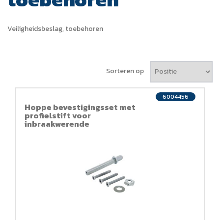
Veiligheidsbeslag, toebehoren
Sorteren op
6004456
Hoppe bevestigingsset met
profielstift voor
inbraakwerende
wisselgarnituren (knop/kruk)