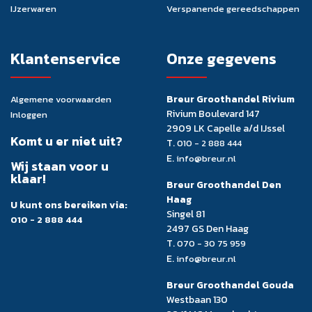
IJzerwaren
Verspanende gereedschappen
Klantenservice
Onze gegevens
Breur Groothandel Rivium
Algemene voorwaarden
Rivium Boulevard 147
Inloggen
2909 LK Capelle a/d IJssel
Komt u er niet uit?
T.
010 - 2 888 444
E.
info@breur.nl
Wij staan voor u
klaar!
Breur Groothandel Den
Haag
U kunt ons bereiken via:
Singel 81
010 - 2 888 444
2497 GS Den Haag
T.
070 - 30 75 959
E.
info@breur.nl
Breur Groothandel Gouda
Westbaan 130