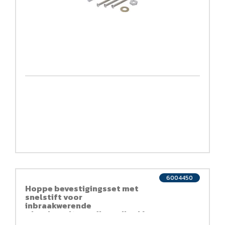
6004450
Hoppe bevestigingsset met
snelstift voor
inbraakwerende
wisselgarnituren (knop/kruk)