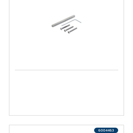
deurkrukgarnituren
(kruk/kruk)
6004463