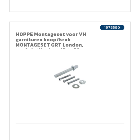
1978580
HOPPE Montageset voor VH
garnituren knop/kruk
MONTAGESET GRT London,
profielstift, deurdikte 50-
55mm