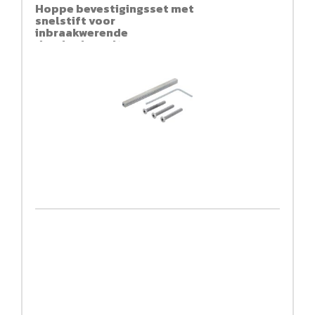
Hoppe bevestigingsset met
snelstift voor
inbraakwerende
deurkrukgarnituren
(kruk/kruk)