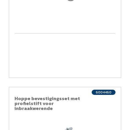
6004460
Hoppe bevestigingsset met
profielstift voor
inbraakwerende
wisselgarnituren (knop/kruk)