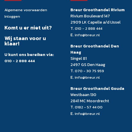
Breur Groothandel Rivium
Algemene voorwaarden
Rivium Boulevard 147
Inloggen
2909 LK Capelle a/d IJssel
Komt u er niet uit?
T.
010 - 2 888 444
E.
info@breur.nl
Wij staan voor u
klaar!
Breur Groothandel Den
Haag
U kunt ons bereiken via:
Singel 81
010 - 2 888 444
2497 GS Den Haag
T.
070 - 30 75 959
E.
info@breur.nl
Breur Groothandel Gouda
Westbaan 130
2841 MC Moordrecht
T.
0182 - 57 44 00
E.
info@breur.nl