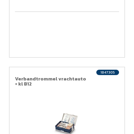
1847305
Verbandtrommel vrachtauto
+ kl B12