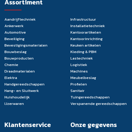
Assortiment
Aandrijftechniek
Infrastructuur
Ankerwerk
Installatietechniek
Automotive
Kantoorartikelen
Beveiliging
Kantoorinrichting
Bevestigingsmaterialen
Keuken artikelen
Bouwbeslag
Kleding & PBM
Bouwproducten
Lastechniek
Chemie
Logistiek
Draadmaterialen
Machines
Elektra
Meubelbeslag
Handgereedschappen
Profielen
Hang- en Sluitwerk
Sanitair
Huishoudelijk
Tuingereedschappen
IJzerwaren
Verspanende gereedschappen
Klantenservice
Onze gegevens