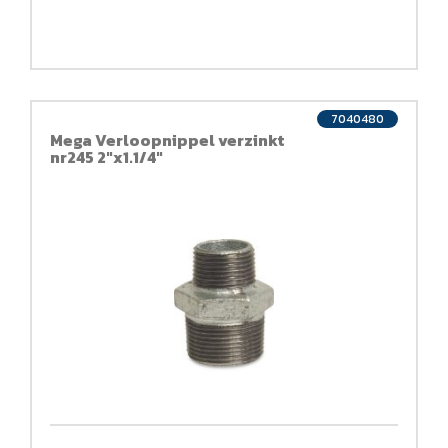
7040480
Mega Verloopnippel verzinkt
nr245 2"x1.1/4"