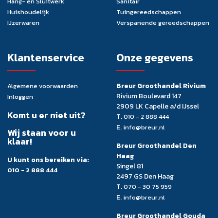
Hang- en Sluitwerk
Sanitair
Huishoudelijk
Tuingereedschappen
IJzerwaren
Verspanende gereedschappen
Klantenservice
Onze gegevens
Breur Groothandel Rivium
Algemene voorwaarden
Rivium Boulevard 147
Inloggen
2909 LK Capelle a/d IJssel
Komt u er niet uit?
T.
010 - 2 888 444
E.
info@breur.nl
Wij staan voor u
klaar!
Breur Groothandel Den
Haag
U kunt ons bereiken via:
Singel 81
010 - 2 888 444
2497 GS Den Haag
T.
070 - 30 75 959
E.
info@breur.nl
Breur Groothandel Gouda