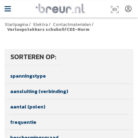
Startpagina
/
Elektra
/
Contactmaterialen
/
Verloopstekkers schuko®/CEE-Norm
SORTEREN OP:
spanningstype
aansluiting (verbinding)
aantal (polen)
frequentie
beschermingsgraad