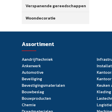
Verspanende gereedschappen
Woondecoratie
Assortiment
Aandrijftechniek
Infrastr
Ankerwerk
Installa
Automotive
Kantoor
Beveiliging
Kantoor
Bevestigingsmaterialen
Keuken 
Bouwbeslag
Kleding
Bouwproducten
Lastech
Chemie
Logistie
Draadmaterialen
Machine