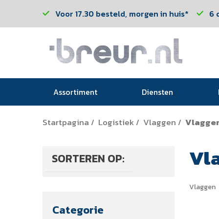
Voor 17.30 besteld, morgen in huis*
6 
Assortiment
Diensten
Startpagina
Logistiek
Vlaggen
Vlagge
/
/
/
Vl
SORTEREN OP:
Vlaggen
Categorie