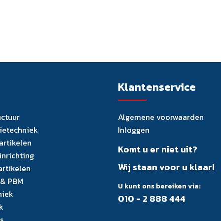
Klantenservice
uctuur
Algemene voorwaarden
tietechniek
Inloggen
artikelen
Komt u er niet uit?
inrichting
Wij staan voor u klaar!
artikelen
 & PBM
U kunt ons bereiken via:
niek
010 - 2 888 444
k
s