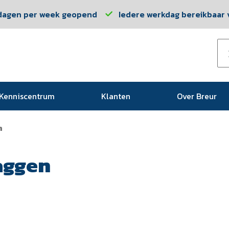
dagen per week geopend
Iedere werkdag bereikbaar v
Kenniscentrum
Klanten
Over Breur
n
aggen