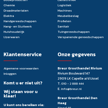
Chemie
Logistiek
Draadmaterialen
Machines
Elektra
Meubelbeslag
Handgereedschappen
Profielen
Hang- en Sluitwerk
Sanitair
Huishoudelijk
Tuingereedschappen
IJzerwaren
Verspanende gereedschappen
Klantenservice
Onze gegevens
Breur Groothandel Rivium
Algemene voorwaarden
Rivium Boulevard 147
Inloggen
2909 LK Capelle a/d IJssel
Komt u er niet uit?
T.
010 - 2 888 444
E.
info@breur.nl
Wij staan voor u
klaar!
Breur Groothandel Den
Haag
U kunt ons bereiken via: