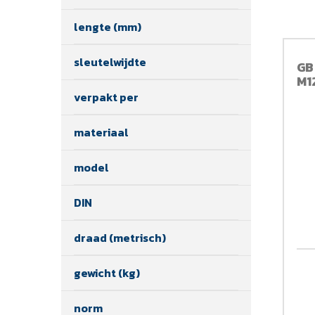
lengte (mm)
sleutelwijdte
GB
M1
verpakt per
materiaal
model
DIN
draad (metrisch)
gewicht (kg)
norm