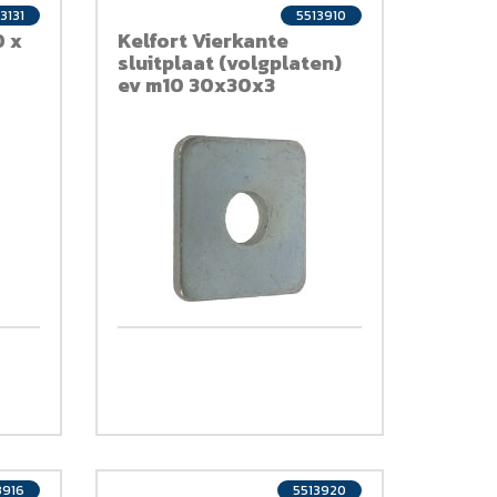
23131
5513910
0 x
Kelfort Vierkante
sluitplaat (volgplaten)
ev m10 30x30x3
3916
5513920