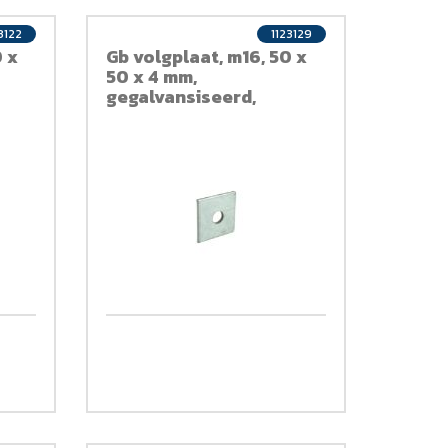
3122
1123129
0 x
Gb volgplaat, m16, 50 x
50 x 4 mm,
gegalvansiseerd,
verzinkt