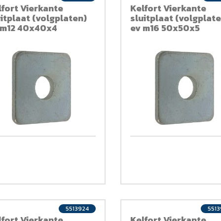
lfort Vierkante
Kelfort Vierkante
uitplaat (volgplaten)
sluitplaat (volgplat
 m12 40x40x4
ev m16 50x50x5
5513924
551
lfort Vierkante
Kelfort Vierkante