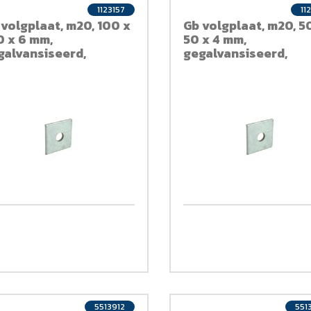
1123157
11
 volgplaat, m20, 100 x
Gb volgplaat, m20, 5
0 x 6 mm,
50 x 4 mm,
galvansiseerd,
gegalvansiseerd,
rzinkt
verzinkt
5513912
551