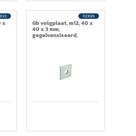
3123
1123125
0 x
Gb volgplaat, m12, 40 x
40 x 3 mm,
gegalvansiseerd,
verzinkt