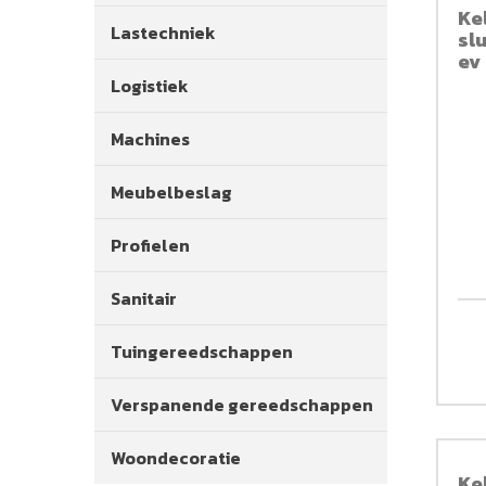
Ke
Lastechniek
sl
ev
Logistiek
Machines
Meubelbeslag
Profielen
Sanitair
Tuingereedschappen
Verspanende gereedschappen
Woondecoratie
Ke