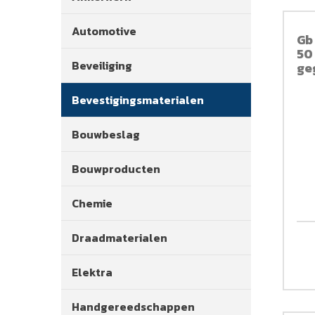
Automotive
Gb 
50
Beveiliging
ge
ve
Bevestigingsmaterialen
Bouwbeslag
Bouwproducten
Chemie
Draadmaterialen
Elektra
Handgereedschappen