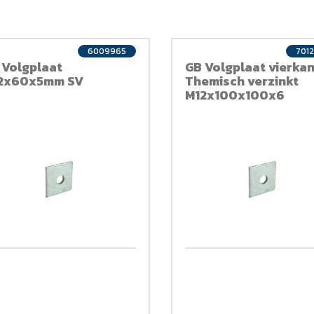
6009965
701
 Volgplaat
GB Volgplaat vierkan
2x60x5mm SV
Themisch verzinkt
M12x100x100x6