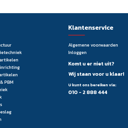
Klantenservice
uctuur
Algemene voorwaarden
tietechniek
Inloggen
artikelen
Komt u er niet uit?
inrichting
Wij staan voor u klaar!
artikelen
 & PBM
U kunt ons bereiken via:
niek
010 - 2 888 444
k
s
eslag
n