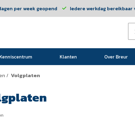
dagen per week geopend
Iedere werkdag bereikbaar v
Kenniscentrum
Klanten
Over Breur
en
Volgplaten
/
lgplaten
en