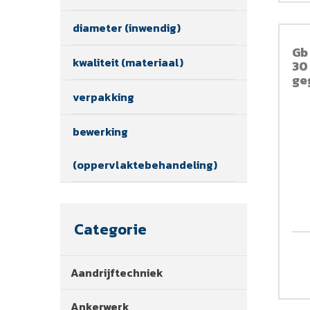
diameter (inwendig)
Gb
kwaliteit (materiaal)
30
ge
ve
verpakking
bewerking
(oppervlaktebehandeling)
Categorie
Aandrijftechniek
Ankerwerk