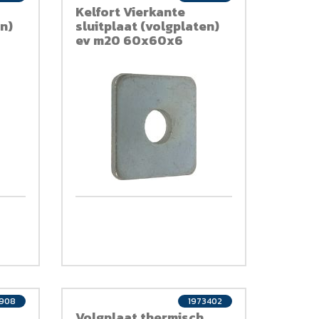
Kelfort Vierkante
en)
sluitplaat (volgplaten)
ev m20 60x60x6
3908
1973402
Volgplaat thermisch