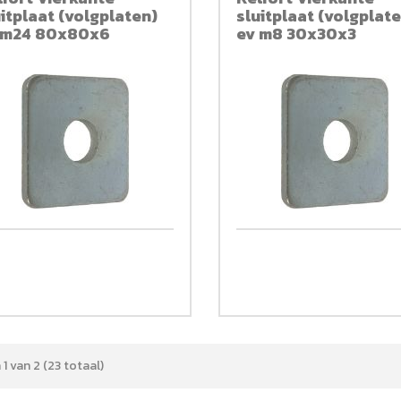
uitplaat (volgplaten)
sluitplaat (volgplat
 m24 80x80x6
ev m8 30x30x3
1 van 2 (23 totaal)