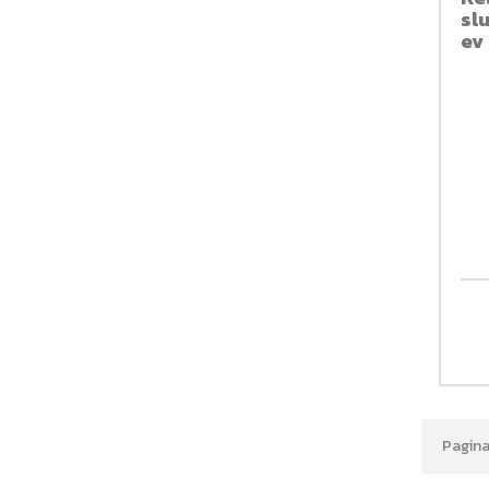
sl
ev
Pagina 