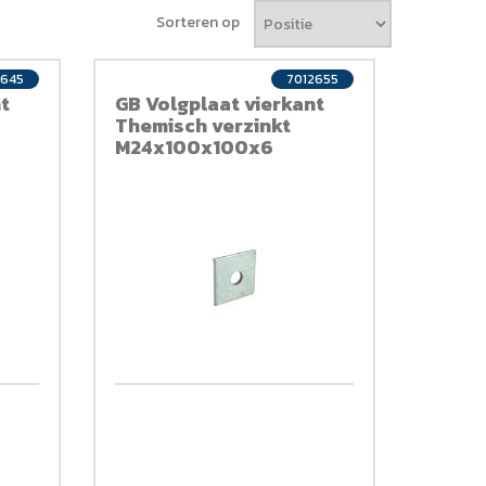
Sorteren op
2645
7012655
t
GB Volgplaat vierkant
Themisch verzinkt
M24x100x100x6