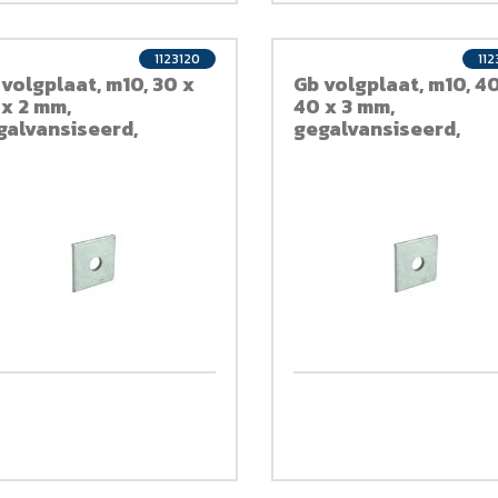
1123120
112
 volgplaat, m10, 30 x
Gb volgplaat, m10, 4
 x 2 mm,
40 x 3 mm,
galvansiseerd,
gegalvansiseerd,
rzinkt
verzinkt