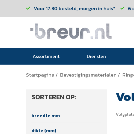
Voor 17.30 besteld, morgen in huis*
6 
Assortiment
Diensten
Startpagina
Bevestigingsmaterialen
Ring
/
/
Vo
SORTEREN OP:
Volgplat
breedte mm
dikte (mm)