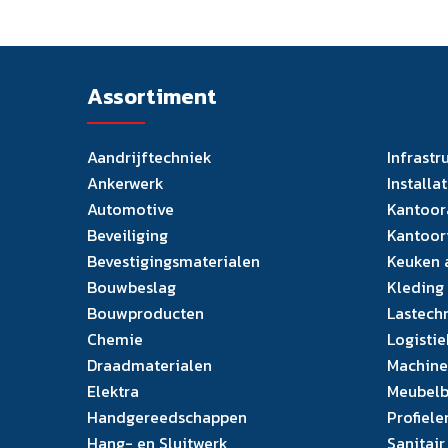
Assortiment
Aandrijftechniek
Infrastr
Ankerwerk
Installa
Automotive
Kantoor
Beveiliging
Kantoor
Bevestigingsmaterialen
Keuken 
Bouwbeslag
Kleding
Bouwproducten
Lastech
Chemie
Logistie
Draadmaterialen
Machine
Elektra
Meubelb
Handgereedschappen
Profiele
Hang- en Sluitwerk
Sanitair