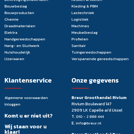
Bouwbeslag
Kleding & PBM
Bouwproducten
Lastechniek
Chemie
Logistiek
Draadmaterialen
Machines
Elektra
Meubelbeslag
Handgereedschappen
Profielen
Hang- en Sluitwerk
Sanitair
Huishoudelijk
Tuingereedschappen
IJzerwaren
Verspanende gereedschappen
Klantenservice
Onze gegevens
Breur Groothandel Rivium
Algemene voorwaarden
Rivium Boulevard 147
Inloggen
2909 LK Capelle a/d IJssel
Komt u er niet uit?
T.
010 - 2 888 444
E.
info@breur.nl
Wij staan voor u
klaar!