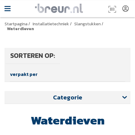
Startpagina
/
Installatietechniek
/
Slangstukken
/
Waterdieven
SORTEREN OP:
verpakt per
Categorie
Waterdieven