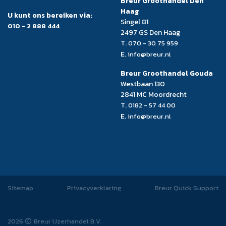
Breur Groothandel Den
Haag
U kunt ons bereiken via:
Singel 81
010 - 2 888 444
2497 GS Den Haag
T.
070 - 30 75 959
E.
info@breur.nl
Breur Groothandel Gouda
Westbaan 130
2841 MC Moordrecht
T.
0182 - 57 44 00
E.
info@breur.nl
Sitemap
Privacyverklaring
Breur Quick Support
2026
Breur IJzerhandel B.V.