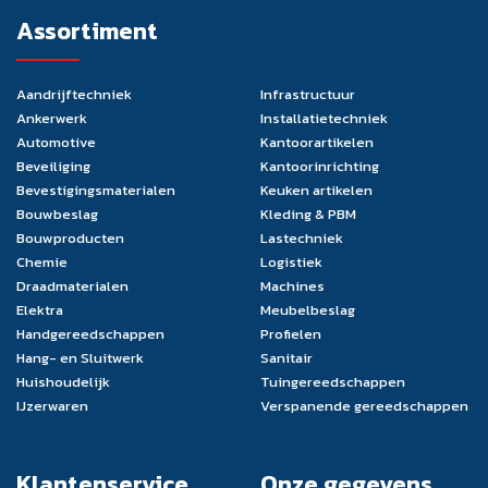
Assortiment
Aandrijftechniek
Infrastructuur
Ankerwerk
Installatietechniek
Automotive
Kantoorartikelen
Beveiliging
Kantoorinrichting
Bevestigingsmaterialen
Keuken artikelen
Bouwbeslag
Kleding & PBM
Bouwproducten
Lastechniek
Chemie
Logistiek
Draadmaterialen
Machines
Elektra
Meubelbeslag
Handgereedschappen
Profielen
Hang- en Sluitwerk
Sanitair
Huishoudelijk
Tuingereedschappen
IJzerwaren
Verspanende gereedschappen
Klantenservice
Onze gegevens