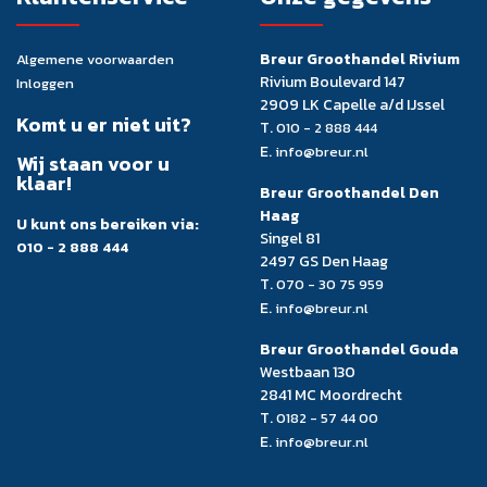
Breur Groothandel Rivium
Algemene voorwaarden
Rivium Boulevard 147
Inloggen
2909 LK Capelle a/d IJssel
Komt u er niet uit?
T.
010 - 2 888 444
E.
info@breur.nl
Wij staan voor u
klaar!
Breur Groothandel Den
Haag
U kunt ons bereiken via:
Singel 81
010 - 2 888 444
2497 GS Den Haag
T.
070 - 30 75 959
E.
info@breur.nl
Breur Groothandel Gouda
Westbaan 130
2841 MC Moordrecht
T.
0182 - 57 44 00
E.
info@breur.nl