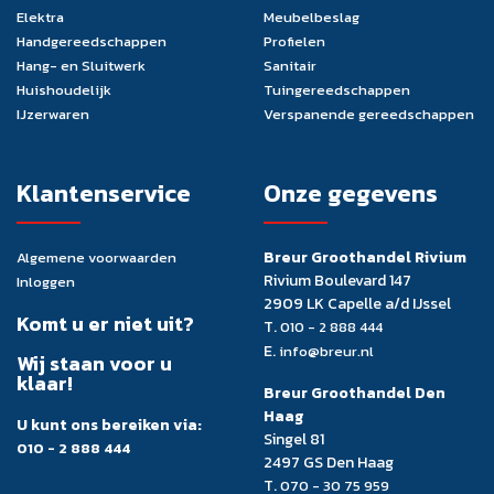
Elektra
Meubelbeslag
Handgereedschappen
Profielen
Hang- en Sluitwerk
Sanitair
Huishoudelijk
Tuingereedschappen
IJzerwaren
Verspanende gereedschappen
Klantenservice
Onze gegevens
Breur Groothandel Rivium
Algemene voorwaarden
Rivium Boulevard 147
Inloggen
2909 LK Capelle a/d IJssel
Komt u er niet uit?
T.
010 - 2 888 444
E.
info@breur.nl
Wij staan voor u
klaar!
Breur Groothandel Den
Haag
U kunt ons bereiken via:
Singel 81
010 - 2 888 444
2497 GS Den Haag
T.
070 - 30 75 959