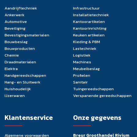
Aandrijftechniek
Infrastructuur
Ankerwerk
Installatietechniek
Automotive
Kantoorartikelen
Beveiliging
Kantoorinrichting
Bevestigingsmaterialen
Keuken artikelen
Bouwbeslag
Kleding & PBM
Bouwproducten
Lastechniek
Chemie
Logistiek
Draadmaterialen
Machines
Elektra
Meubelbeslag
Handgereedschappen
Profielen
Hang- en Sluitwerk
Sanitair
Huishoudelijk
Tuingereedschappen
IJzerwaren
Verspanende gereedschappen
Klantenservice
Onze gegevens
Breur Groothandel Rivium
Algemene voorwaarden