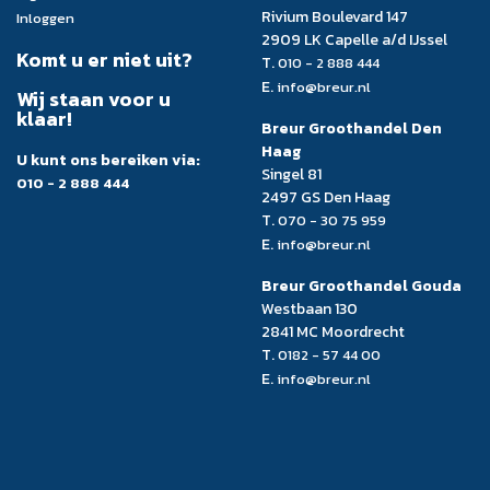
Rivium Boulevard 147
Inloggen
2909 LK Capelle a/d IJssel
Komt u er niet uit?
T.
010 - 2 888 444
E.
info@breur.nl
Wij staan voor u
klaar!
Breur Groothandel Den
Haag
U kunt ons bereiken via:
Singel 81
010 - 2 888 444
2497 GS Den Haag
T.
070 - 30 75 959
E.
info@breur.nl
Breur Groothandel Gouda
Westbaan 130
2841 MC Moordrecht
T.
0182 - 57 44 00
E.
info@breur.nl