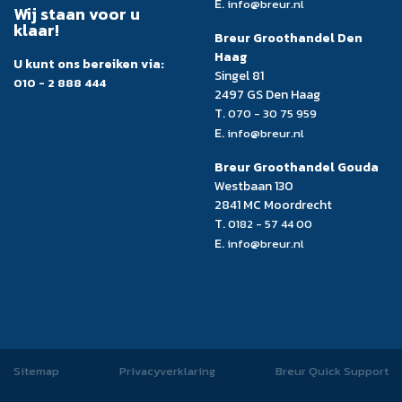
E.
info@breur.nl
Wij staan voor u
klaar!
Breur Groothandel Den
Haag
U kunt ons bereiken via:
Singel 81
010 - 2 888 444
2497 GS Den Haag
T.
070 - 30 75 959
E.
info@breur.nl
Breur Groothandel Gouda
Westbaan 130
2841 MC Moordrecht
T.
0182 - 57 44 00
E.
info@breur.nl
Sitemap
Privacyverklaring
Breur Quick Support