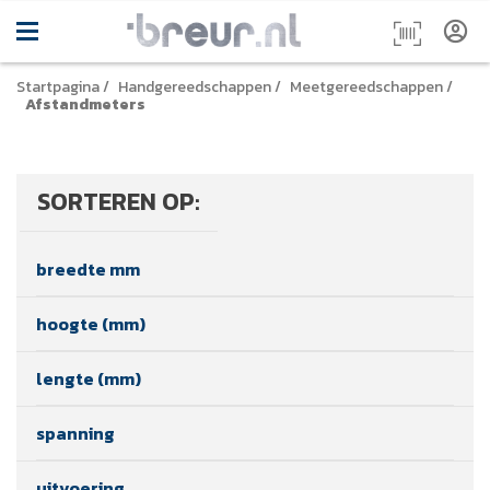
Startpagina
/
Handgereedschappen
/
Meetgereedschappen
/
Afstandmeters
SORTEREN OP:
breedte mm
hoogte (mm)
lengte (mm)
spanning
uitvoering