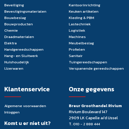
Beveiliging
Kantoorinrichting
Bevestigingsmaterialen
Keuken artikelen
Bouwbeslag
Kleding & PBM
Bouwproducten
Lastechniek
Chemie
Logistiek
Draadmaterialen
Machines
Elektra
Meubelbeslag
Handgereedschappen
Profielen
Hang- en Sluitwerk
Sanitair
Huishoudelijk
Tuingereedschappen
IJzerwaren
Verspanende gereedschappen
Klantenservice
Onze gegevens
Breur Groothandel Rivium
Algemene voorwaarden
Rivium Boulevard 147
Inloggen
2909 LK Capelle a/d IJssel
Komt u er niet uit?
T.
010 - 2 888 444