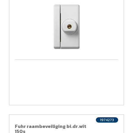
1974273
Fuhr raambeveiliging bi.dr.wit
150s