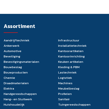
Assortiment
Aandrijftechniek
Infrastructuur
Ankerwerk
Installatietechniek
Automotive
Kantoorartikelen
Beveiliging
Kantoorinrichting
Bevestigingsmaterialen
Keuken artikelen
Bouwbeslag
Kleding & PBM
Bouwproducten
Lastechniek
Chemie
Logistiek
Draadmaterialen
Machines
Elektra
Meubelbeslag
Handgereedschappen
Profielen
Hang- en Sluitwerk
Sanitair
Huishoudelijk
Tuingereedschappen