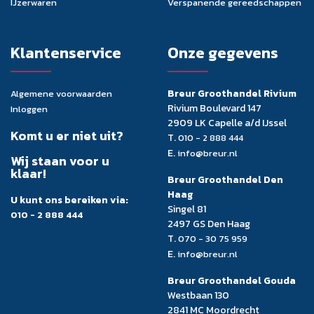
IJzerwaren
Verspanende gereedschappen
Klantenservice
Onze gegevens
Breur Groothandel Rivium
Algemene voorwaarden
Rivium Boulevard 147
Inloggen
2909 LK Capelle a/d IJssel
Komt u er niet uit?
T.
010 - 2 888 444
E.
info@breur.nl
Wij staan voor u
klaar!
Breur Groothandel Den
Haag
U kunt ons bereiken via:
Singel 81
010 - 2 888 444
2497 GS Den Haag
T.
070 - 30 75 959
E.
info@breur.nl
Breur Groothandel Gouda
Westbaan 130
2841 MC Moordrecht