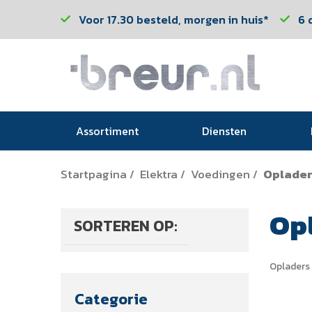
Voor 17.30 besteld, morgen in huis*
6 
Assortiment
Diensten
Startpagina
Elektra
Voedingen
Oplader
/
/
/
Opl
SORTEREN OP:
Opladers 
Categorie