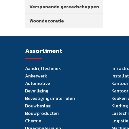
Verspanende gereedschappen
Woondecoratie
Assortiment
Aandrijftechniek
Infrastr
Ankerwerk
Installa
Automotive
Kantoor
Beveiliging
Kantoor
Bevestigingsmaterialen
Keuken 
Bouwbeslag
Kleding
Bouwproducten
Lastech
Chemie
Logistie
Draadmaterialen
Machine