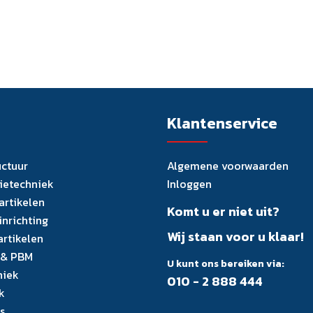
Klantenservice
uctuur
Algemene voorwaarden
tietechniek
Inloggen
artikelen
Komt u er niet uit?
inrichting
Wij staan voor u klaar!
artikelen
 & PBM
U kunt ons bereiken via:
niek
010 - 2 888 444
k
s