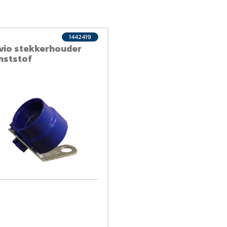
1442419
vio stekkerhouder
nststof