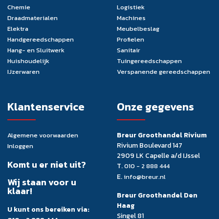
Chemie
Logistiek
Draadmaterialen
Machines
Elektra
Meubelbeslag
Handgereedschappen
Profielen
Hang- en Sluitwerk
Sanitair
Huishoudelijk
Tuingereedschappen
IJzerwaren
Verspanende gereedschappen
Klantenservice
Onze gegevens
Breur Groothandel Rivium
Algemene voorwaarden
Rivium Boulevard 147
Inloggen
2909 LK Capelle a/d IJssel
Komt u er niet uit?
T.
010 - 2 888 444
E.
info@breur.nl
Wij staan voor u
klaar!
Breur Groothandel Den
Haag
U kunt ons bereiken via:
Singel 81