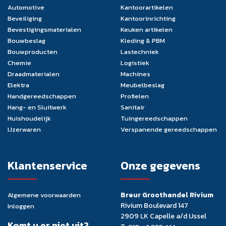
Automotive
Kantoorartikelen
Beveiliging
Kantoorinrichting
Bevestigingsmaterialen
Keuken artikelen
Bouwbeslag
Kleding & PBM
Bouwproducten
Lastechniek
Chemie
Logistiek
Draadmaterialen
Machines
Elektra
Meubelbeslag
Handgereedschappen
Profielen
Hang- en Sluitwerk
Sanitair
Huishoudelijk
Tuingereedschappen
IJzerwaren
Verspanende gereedschappen
Klantenservice
Onze gegevens
Breur Groothandel Rivium
Algemene voorwaarden
Rivium Boulevard 147
Inloggen
2909 LK Capelle a/d IJssel
Komt u er niet uit?