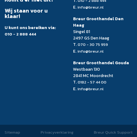
T.
010 - 2 888 444
E.
info@breur.nl
Wij staan voor u
klaar!
Breur Groothandel Den
Haag
U kunt ons bereiken via:
Singel 81
010 - 2 888 444
2497 GS Den Haag
T.
070 - 30 75 959
E.
info@breur.nl
Breur Groothandel Gouda
Westbaan 130
2841 MC Moordrecht
T.
0182 - 57 44 00
E.
info@breur.nl
Sitemap
Privacyverklaring
Breur Quick Support